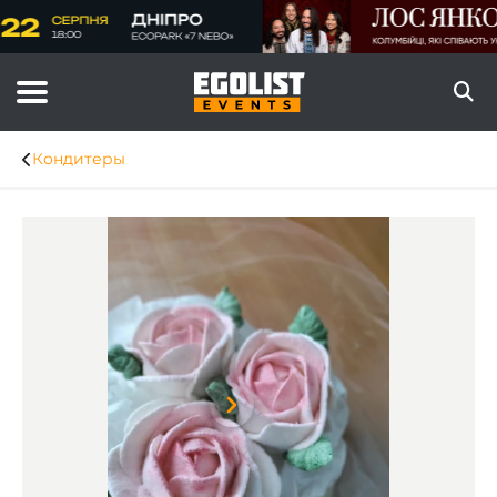
Кондитеры
Item
1
of
8