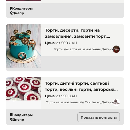
Кондитеры
Днепр
Торти, десерти, торти на
замовлення, замовити торт.
Дніпро
Цена:
от
500 UAH
Торти, десерти на замовлення Дніпро
Кондитеры
Днепр
Торти, дитячі торти, святкові
торти, весільні торти, авторські
торти. Дніпро
Цена:
от
950 UAH
Торти на замовлення від Тані Івако, Дніпро
Кондитеры
Показать контакты
Днепр