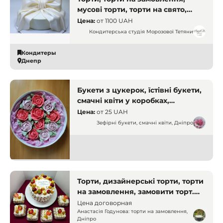
мусові торти, торти на свято,
тістечка. Дніпро. Кухарі і
Цена:
от
1100 UAH
кондитери
Кондитерська студія Морозової Тетяни
Кондитеры
Днепр
Букети з цукерок, їстівні букети,
смачні квіти у коробках,
доставка. Дніпро
Цена:
от
25 UAH
Зефірні букети, смачні квіти, Дніпро
Кондитеры
Днепр
Торти, дизайнерські торти, торти
на замовлення, замовити торт.
Дніпро
Цена договорная
Анастасія Годунова: торти на замовлення,
Дніпро