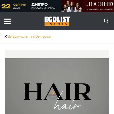
Визажисты и прически
Item
1
of
8