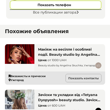
Показать телефон
Все публикации автора
Похожие объявления
Макіяж на весілля і особливі
події. Beauty studio by Angelina
Skuchka, Ужгород. Візажист
Цена:
от
1000 UAH
Ужгород. Макіяж Ужгород
Beauty studio by Angelina Skuchka, Ужгород
Визажисты и прически
Показать контакты
Ужгород
Зачіски та укладки від «Tetyana
Dyopyosh» beauty studio. Зачіски
Ужгород
Цена:
от
600 UAH