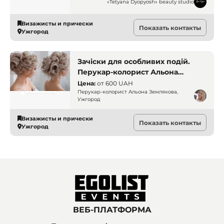
«Tetyana Dyopyosh» beauty studio
Визажисты и прически
Показать контакты
Ужгород
Зачіски для особливих подій.
Перукар-колорист Альона
Землякова, Ужгород. Зачіски
Цена:
от
600 UAH
Ужгород
Перукар-колорист Альона Землякова,
Ужгород
Визажисты и прически
Показать контакты
Ужгород
ВЕБ-ПЛАТФОРМА