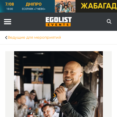
Ведущие для мероприятий
Item
1
of
7