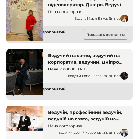
відеооператор. Дніпро. Ведучі
Цена договорная
Ведуча Марія Бігма, Дніпро
Ведущие для мероприятий
Показать контакты
Днепр
Ведучий на свято, ведучий на
корпоратив, ведучий. Дніпро.
Ведучі
Цена:
от
8000 UAH
Ведучій Роман Коврига, Дніпро
Ведущие для мероприятий
Днепр
Ведучій, професійний ведучій,
ведучій на свято, ведучій на
корпоратив. Дніпро. Ведучі
Цена договорная
Ведучий Сергій Навротський, Дніпро