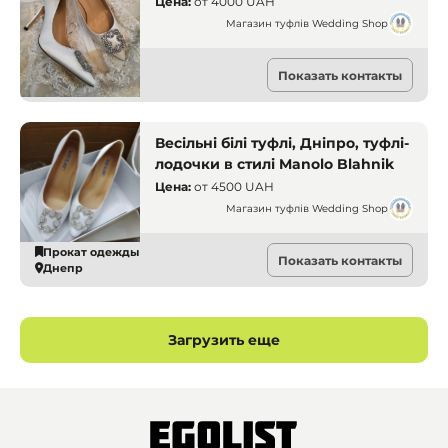
Цена:
от
4000 UAH
Магазин туфлів Wedding Shop
Прокат одежды
Показать контакты
Днепр
Весільні білі туфлі, Дніпро, туфлі-
лодочки в стилі Manolo Blahnik
Цена:
от
4500 UAH
Магазин туфлів Wedding Shop
Прокат одежды
Показать контакты
Днепр
Загрузить еще