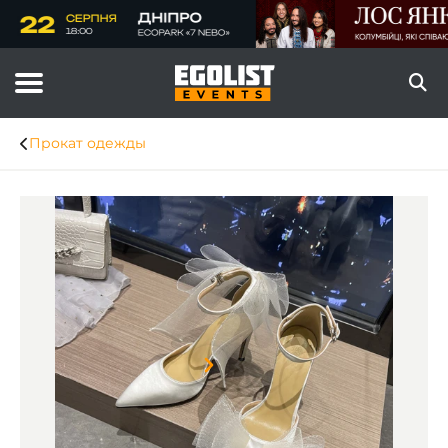
Прокат одежды
Item
1
of
4