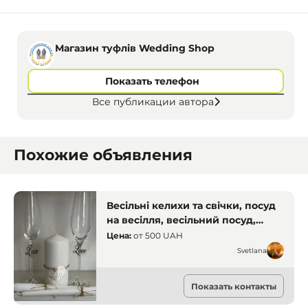
Магазин туфлів Wedding Shop
Показать телефон
Все публикации автора
Похожие объявления
Весільні келихи та свічки, посуд
на весілля, весільний посуд,
весільний декор, Кривий Ріг
Цена:
от
500 UAH
Svetlana
Прокат одежды
Показать контакты
Кривой Рог