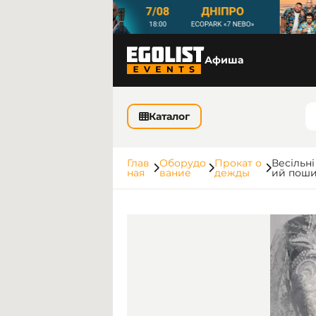
Афиша
Каталог
Глав
Оборудо
Прокат о
Весільні
ная
вание
дежды
ий пошив