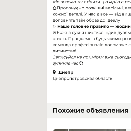
Ми знаємо, як втілити цю мрію в ре
💍Пропонуємо розкішні весільні, веч
кожної деталі. У нас є все — від ви
доповнять твій образ до ідеалу
✨
Наше головне правило — жодних
👗Кожна сукня шиється індивідуальн
стилю. Працюємо з будь-якими розм
команда професіоналів допоможе ств
дитинства!
Записуйся на примірку вже сьогодні,
зупиняє час
💞
Днепр
Днепропетровская область
Похожие объявления