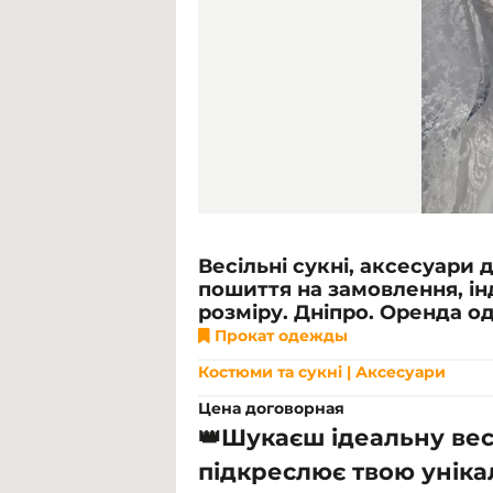
Весільні сукні, аксесуари д
пошиття на замовлення, ін
розміру. Дніпро. Оренда о
Прокат одежды
Костюми та сукні | Аксесуари
Цена договорная
👑
Шукаєш ідеальну весі
підкреслює твою уніка