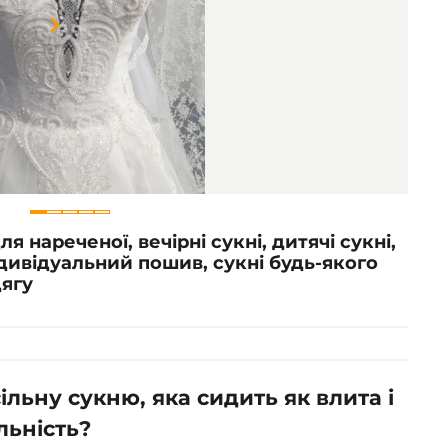
Item
1
of
5
ля нареченої, вечірні сукні, дитячі сукні,
дивідуальний пошив, сукні будь-якого
дягу
льну сукню, яка сидить як влита і
льність?