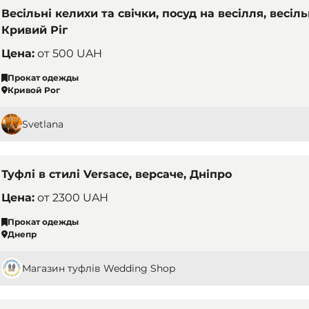
Весільні келихи та свічки, посуд на весілля, весіл
Кривий Ріг
Цена:
от
500 UAH
Прокат одежды
Кривой Рог
Svetlana
Туфлі в стилі Versace, версаче, Дніпро
Цена:
от
2300 UAH
Прокат одежды
Днепр
Магазин туфлів Wedding Shop