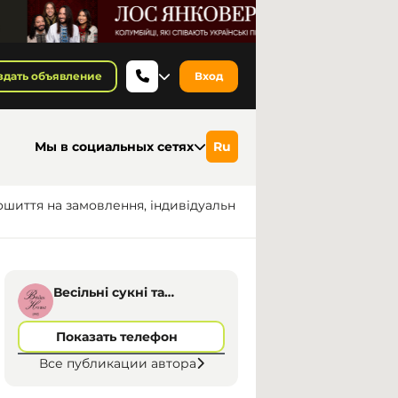
здать объявление
Вход
Мы в социальных сетях
Ru
 пошиття на замовлення, індивідуальн
Весільні сукні та
аксесуари «Brides
House», Дніпро
Показать телефон
Все публикации автора