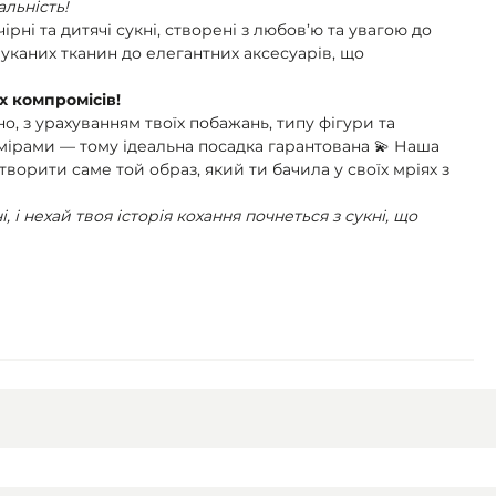
альність!
ірні та дитячі сукні, створені з любов’ю та увагою до
шуканих тканин до елегантних аксесуарів, що
 компромісів!
о, з урахуванням твоїх побажань, типу фігури та
ірами — тому ідеальна посадка гарантована 💫 Наша
орити саме той образ, який ти бачила у своїх мріях з
 і нехай твоя історія кохання почнеться з сукні, що