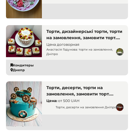
Кондитеры
Днепр
Торти, дизайнерські торти, торти
на замовлення, замовити торт.
Дніпро
Цена договорная
Анастасія Годунова: торти на замовлення,
Дніпро
Кондитеры
Днепр
Торти, десерти, торти на
замовлення, замовити торт.
Дніпро
Цена:
от
500 UAH
Торти, десерти на замовлення Дніпро
Кондитеры
Днепр