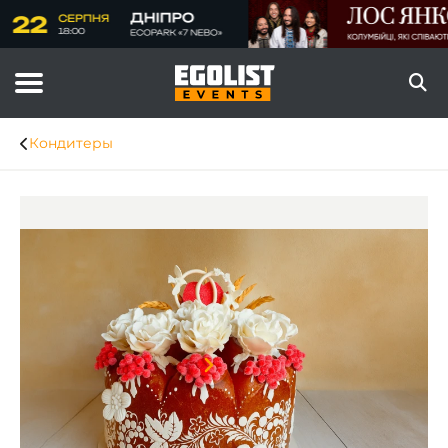
Кондитеры
Item
1
of
6