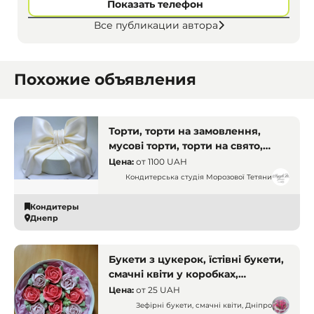
Показать телефон
Все публикации автора
Похожие объявления
Торти, торти на замовлення,
мусові торти, торти на свято,
тістечка. Дніпро. Кухарі і
Цена:
от
1100 UAH
кондитери
Кондитерська студія Морозової Тетяни
Кондитеры
Днепр
Букети з цукерок, їстівні букети,
смачні квіти у коробках,
доставка. Дніпро
Цена:
от
25 UAH
Зефірні букети, смачні квіти, Дніпро