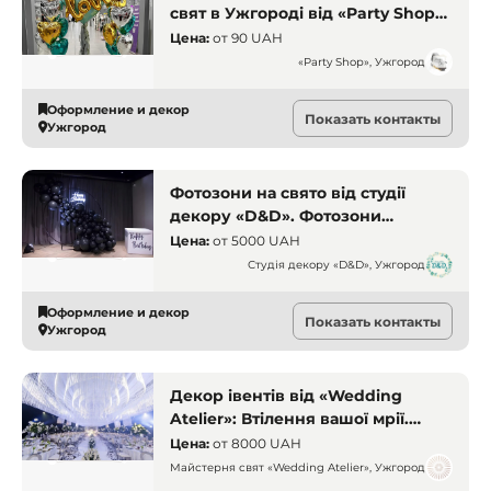
свят в Ужгороді від «Party Shop».
Повітряні кульки Ужгород. «Party
Цена:
от
90 UAH
Shop», Ужгород. Декор Ужгород.
«Party Shop», Ужгород
Оформление и декор
Показать контакты
Ужгород
Фотозони на свято від студії
декору «D&D». Фотозони
Ужгород. Фотозони на день
Цена:
от
5000 UAH
народження Ужгород. Фотозона
Студія декору «D&D», Ужгород
на хрещення Ужгород. Фотозона
на корпоратив Ужгород. Студія
Оформление и декор
Показать контакты
декору «D&D», Ужгород
Ужгород
Декор івентів від «Wedding
Atelier»: Втілення вашої мрії.
Майстерня свят «Wedding
Цена:
от
8000 UAH
Atelier», Ужгород. Декор свят
Майстерня свят «Wedding Atelier», Ужгород
Ужгород. Оформлення та декор