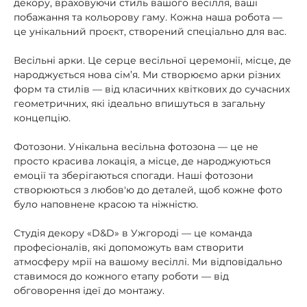
декору, враховуючи стиль вашого весілля, ваші
побажання та кольорову гаму. Кожна наша робота —
це унікальний проєкт, створений спеціально для вас.
Весільні арки. Це серце весільної церемонії, місце, де
народжується нова сім’я. Ми створюємо арки різних
форм та стилів — від класичних квіткових до сучасних
геометричних, які ідеально впишуться в загальну
концепцію.
Фотозони. Унікальна весільна фотозона — це не
просто красива локація, а місце, де народжуються
емоції та зберігаються спогади. Наші фотозони
створюються з любов'ю до деталей, щоб кожне фото
було наповнене красою та ніжністю.
Студія декору «D&D» в Ужгороді — це команда
професіоналів, які допоможуть вам створити
атмосферу мрії на вашому весіллі. Ми відповідально
ставимося до кожного етапу роботи — від
обговорення ідеї до монтажу.