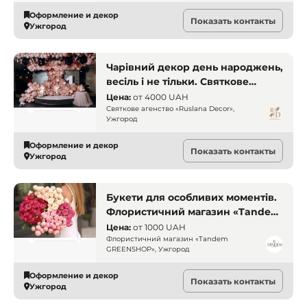
Ужгород
Оформление и декор
Показать контакты
Ужгород
Чарівний декор день народжень,
весіль і не тільки. Святкове
агенство «Ruslana Decor»,
Цена:
от
4000 UAH
Ужгород. Декор свят Ужгород.
Святкове агенство «Ruslana Decor»,
Ужгород
Декор день народжень Ужгород.
Декор весіль Ужгород.
Оформление и декор
Показать контакты
Оформлення та декор Ужгород
Ужгород
Букети для особливих моментів.
Флористичний магазин «Tandem
GREENSHOP», Ужгород. Квіти
Цена:
от
1000 UAH
Ужгород. Флористика Ужгород.
Флористичний магазин «Tandem
GREENSHOP», Ужгород
Букети Ужгород. Оформлення та
декор Ужгород
Оформление и декор
Показать контакты
Ужгород