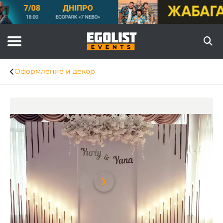
Оформление и декор
Item
1
of
6