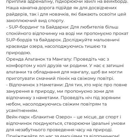
приплив адреналіну, підкорюючи хвилі на вейкборді.
Наша канатна дорога підійде як для досвідчених
райдерів, так і для новачків, які бажають освоїти цей
захоплюючий вид спорту.
- SUP-бординг та Байдарки: Для любителів більш
спокійного відпочинку на воді ми пропонуємо прокат
SUP-бордів та байдарок. Досліджуйте мальовничі
краєвиди озера, насолоджуючись тишею та
природою.
Оренда Альтанок та Мангалу: Проведіть час з
комфортом у колі друзів чи родини. У нас є затишні
альтанки та обладнання для мангалу, щоб ви могли
приготувати смачний пікнік на свіжому повітрі.
- Відпочинок з Наметами: Для тих, хто мріє про повне
занурення в природу, ми пропонуємо зони для
відпочинку з наметами. Проведіть ніч під зоряним
небом, насолоджуючись свіжим повітрям та
усамітненням.
Вейк-парк «Блакитне Озеро» – це місце, де спорт і
відпочинок поєднуються, створюючи ідеальні умови
для незабутнього проведення часу на природі.
Приїжджайте до нас за емоціями та відпочинком!