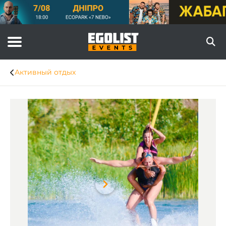
Активный отдых
Item
1
of
7