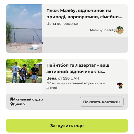
Пляж Малібу, відпочинок на
природі, корпоративи, сімейний
відпочинок, база відпочинку,
Цена договорная
кемпінг Дніпро, спортивні
Малибу Малибу
майданчики, пляж на річці.
Дніпро. Бази відпочинку і
Активный отдых
Днепр
заміські комплекси
Пейнтбол та Лазертаг – ваш
активний відпочинок та
незабутні свята, ПК «Агресор»,
Цена:
от
590 UAH
Дніпро
ПК Агресор - активний відпочинок у
Дніпрі
Активный отдых
Показать контакты
Днепр
Загрузить еще