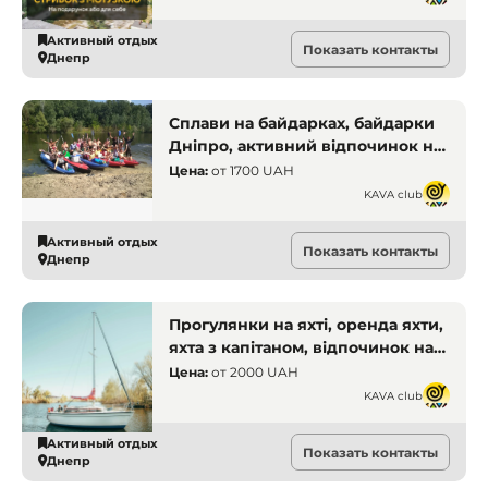
Активный отдых
Показать контакты
Днепр
Сплави на байдарках, байдарки
Дніпро, активний відпочинок на
воді, прокат байдарок, походи на
Цена:
от
1700 UAH
байдарках. Активний відпочинок
KAVA club
Активный отдых
Показать контакты
Днепр
Прогулянки на яхті, оренда яхти,
яхта з капітаном, відпочинок на
воді, романтична прогулянка,
Цена:
от
2000 UAH
яхт-клуб, яхта для двох, Дніпро,
KAVA club
яхти. Активний відпочинок
Активный отдых
Показать контакты
Днепр