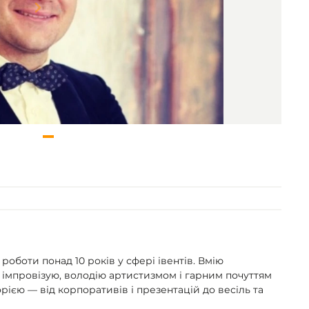
Item
1
of
1
роботи понад 10 років у сфері івентів. Вмію
 імпровізую, володію артистизмом і гарним почуттям
ією — від корпоративів і презентацій до весіль та