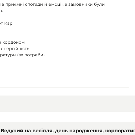
в приємні спогади й емоції, а замовники були
о.
ет Кар
за кордоном
, енергійність
аратури (за потреби)
Ведучий на весілля, день народження, корпоратив.