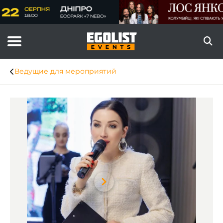
Ведущие для мероприятий
Item
1
of
6