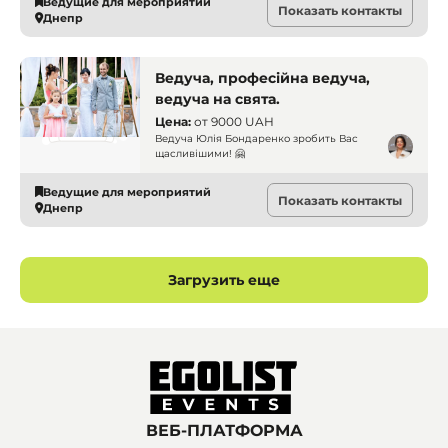
Ведущие для мероприятий
Показать контакты
Днепр
Ведуча, професійна ведуча,
ведуча на свята.
Цена:
от
9000 UAH
Ведуча Юлія Бондаренко зробить Вас
щасливішими! 🤗
Ведущие для мероприятий
Показать контакты
Днепр
Загрузить еще
ВЕБ-ПЛАТФОРМА