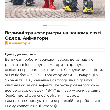
Величні трансформери на вашому святі.
Одеса. Аніматори
Аниматоры
Цена договорная
Величезні роботи, вражаючі своєю деталізацією і
реалістичністю, круті аніматори та продумана
сюжетна програма не залишать байдужими ані дітей,
ані їхніх батьків! Наші трансформери — найкращі в
Україні та СНД. Унікальна світлодіодна підсвітка,
ультразвукові спецефекти, перетворювач голосу —
все це створює ефект "ВАУ" для всіх учасників свята.
Особливо цікаво спостерігати, як дорослі
намагаються зрозуміти, чи справжній це робот, чи в
ньому ховається аніматор! 🤖