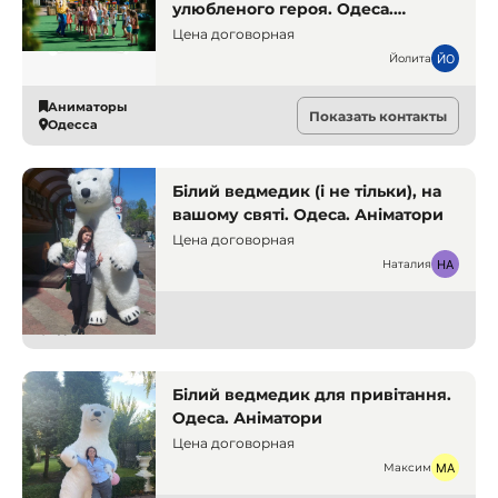
улюбленого героя. Одеса.
Аніматор
Цена договорная
Йолита
Аниматоры
Показать контакты
Одесса
Білий ведмедик (і не тільки), на
вашому святі. Одеса. Аніматори
Цена договорная
Наталия
Аниматоры
Одесса
Білий ведмедик для привітання.
Одеса. Аніматори
Цена договорная
Максим