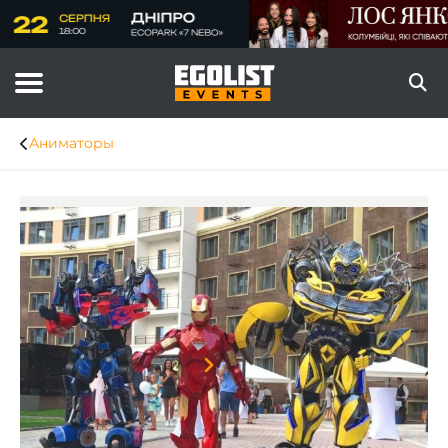
Аниматоры
Item
1
of
6