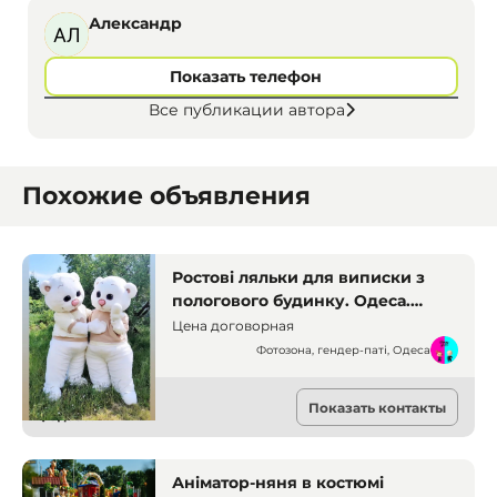
Александр
Показать телефон
Все публикации автора
Похожие объявления
Ростові ляльки для виписки з
пологового будинку. Одеса.
Аніматори
Цена договорная
Фотозона, гендер-паті, Одеса
Аниматоры
Показать контакты
Одесса
Аніматор-няня в костюмі