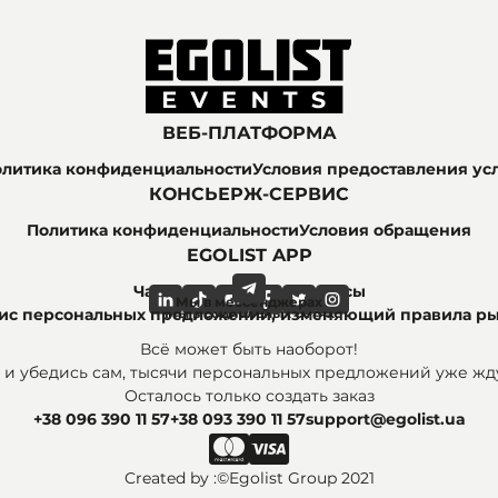
ВЕБ-ПЛАТФОРМА
литика конфиденциальности
Условия предоставления ус
КОНСЬЕРЖ-СЕРВИС
Политика конфиденциальности
Условия обращения
EGOLIST APP
Часто задаваемые вопросы
Мы в мессенджерах
Мы в социальных сетях
рвис персональных предложений, изменяющий правила р
Всё может быть наоборот!
 и убедись сам, тысячи персональных предложений уже жду
Осталось только создать заказ
+38 096 390 11 57
+38 093 390 11 57
support@egolist.ua
Created by :
©Egolist Group 2021