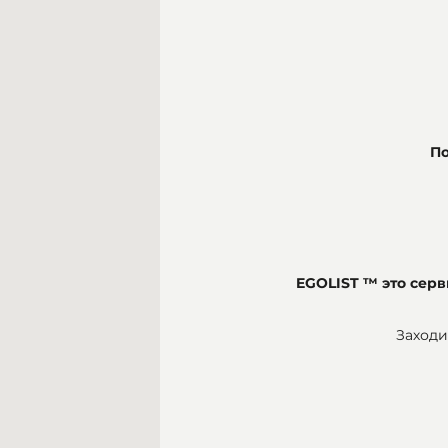
По
EGOLIST ™ это се
Заходи