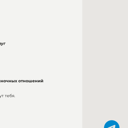
луг
ыночных отношений
т тебя.