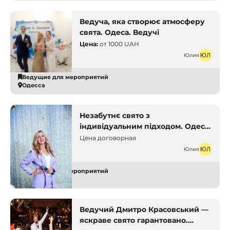
Ведуча, яка створює атмосферу
свята. Одеса. Ведучі
Цена:
от
1000 UAH
Юлия
Ведущие для мероприятий
Одесса
Незабутнє свято з
індивідуальним підходом. Одеса.
Ведучі
Цена договорная
Юлия
Ведущие для мероприятий
Одесса
Ведучий Дмитро Красовський —
яскраве свято гарантовано.