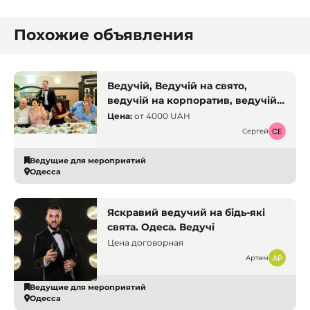
Похожие объявления
Ведучій, Ведучій на свято,
ведучій на корпоратив, ведучій
Одеса, креативний ведучій
Цена:
от
4000 UAH
Сергей
Ведущие для мероприятий
Одесса
Яскравий ведучий на бідь-які
свята. Одеса. Ведучі
Цена договорная
Артем
Ведущие для мероприятий
Одесса