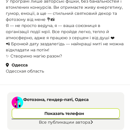
У програмі лише авторські фішки, без банальностей і
втомлених конкурсів. Ви отримаєте живу енергетику,
гумор, емоції, а ще — стильний святковий декор та
фотозону від мене 💐📸
Я — не просто ведуча, я — ваша союзниця в
організації події мрії. Все пройде легко, тепло й
атмосферно, адже я працюю з серцем і від душі ❤️
📲 Бронюй дату заздалегідь — найкращі миті не можна
відкладати на потім!
✨ Створимо магію разом?
Одесса
Одесская область
Фотозона, гендер-паті, Одеса
Показать телефон
Все публикации автора