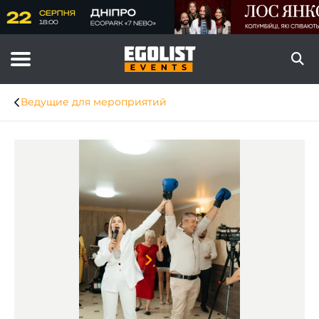
Ведущие для мероприятий
Item
1
of
6