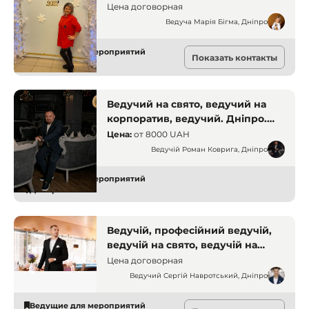
Цена договорная
Ведуча Марія Бігма, Дніпро
Ведущие для мероприятий
Показать контакты
Днепр
Ведучий на свято, ведучий на
корпоратив, ведучий. Дніпро.
Ведучі
Цена:
от
8000 UAH
Ведучій Роман Коврига, Дніпро
Ведущие для мероприятий
Днепр
Ведучій, професійний ведучій,
ведучій на свято, ведучій на
корпоратив. Дніпро. Ведучі
Цена договорная
Ведучий Сергій Навротський, Дніпро
Ведущие для мероприятий