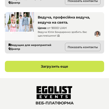
Показать контакты
Днепр
Ведуча, професійна ведуча,
ведуча на свята.
Цена:
от
9000 UAH
Ведуча Юлія Бондаренко зробить Вас
щасливішими! 🤗
Ведущие для мероприятий
Показать контакты
Днепр
Загрузить еще
ВЕБ-ПЛАТФОРМА