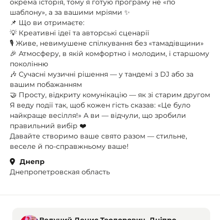
окрема історія, тому я готую програму не «по
шаблону», а за вашими мріями ✨
📌 Що ви отримаєте:
💡 Креативні ідеї та авторські сценарії
🎙 Живе, невимушене спілкування без «тамадівщини»
🎉 Атмосферу, в якій комфортно і молодим, і старшому
поколінню
🎶 Сучасні музичні рішення — у тандемі з DJ або за
вашим побажанням
🤝 Просту, відкриту комунікацію — як зі старим другом
Я веду події так, щоб кожен гість сказав: «Це було
найкраще весілля!» А ви — відчули, що зробили
правильний вибір ❤️
Давайте створимо ваше свято разом — стильне,
веселе й по-справжньому ваше!
Днепр
Днепропетровская область