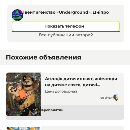
Івент агенство «Underground», Дніпро
Показать телефон
Все публикации автора
Похожие объявления
Агенція дитячих свят, аніматори
на дитяче свято, дитячі
аніматори Дніпро, організація
Цена договорная
свят для дітей, свято під ключ,
leo show
дитячі програми, костюмовані
герої, святкова агенція
Организаторы мероприятий
Днепр