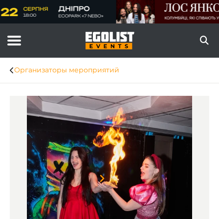
Организаторы мероприятий
Item
1
of
6