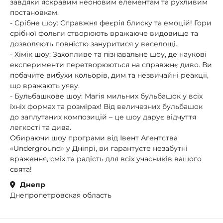
завдяки яскравим неоновим елементам та рухливим
постановкам.
- Срібне шоу: Справжня феєрія блиску та емоцій! Гори
срібної фольги створюють вражаюче видовище та
дозволяють повністю зануритися у веселощі.
- Хімік шоу: Захопливе та пізнавальне шоу, де наукові
експерименти перетворюються на справжнє диво. Ви
побачите вибухи кольорів, дим та незвичайні реакції,
що вражають уяву.
- Бульбашкове шоу: Магія мильних бульбашок у всіх
їхніх формах та розмірах! Від величезних бульбашок
до заплутаних композицій – це шоу дарує відчуття
легкості та дива.
Обираючи шоу програми від Івент Агентства
«Underground» у Дніпрі, ви гарантуєте незабутні
враження, сміх та радість для всіх учасників вашого
свята!
Днепр
Днепропетровская область