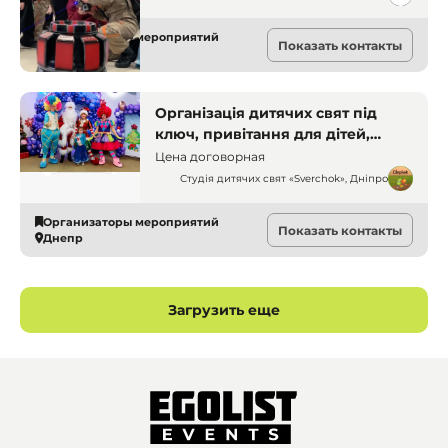
Организаторы мероприятий
Показать контакты
Днепр
Організація дитячих свят під
ключ, привітання для дітей,
дитяче свято, організація свят,
Цена договорная
свято для дітей
Студія дитячих свят «Sverchok», Дніпро
Организаторы мероприятий
Показать контакты
Днепр
Загрузить еще