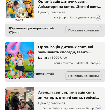
Організація дитячих свят,
Аніматори на свято, Дитячі свята
під ключ, Веселе свято Дніпро,
Цена договорная
Дитячі шоу-програми, Тематичні
Ельф: Організація дитячих свят
вечірки для дітей
Организаторы мероприятий
Показать контакты
Днепр
Організація дитячих свят, які
залишають спогади, Івент-
агенство «KidCity», Дніпро
Цена:
от
3000 UAH
Івент-агенство «KidCity», Дніпро
Организаторы мероприятий
Показать контакты
Днепр
Агенція свят, організація свят,
аніматори, дитячі свята, гелієві
кульки, квест-кімнати,
Цена договорная
організація днів народжень
Oshow: Аніматори, свята, квести, Дніпро