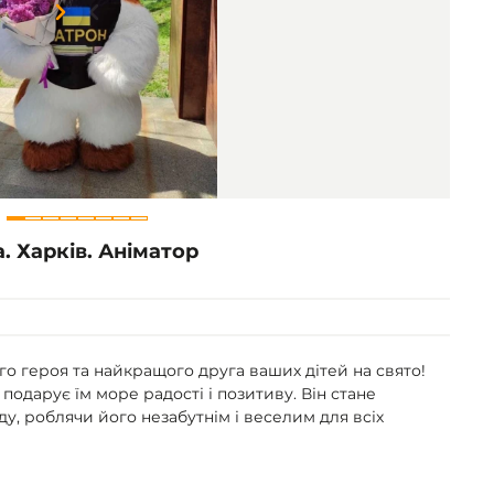
Item
1
of
8
. Харків. Аніматор
о героя та найкращого друга ваших дітей на свято!
подарує їм море радості і позитиву. Він стане
у, роблячи його незабутнім і веселим для всіх