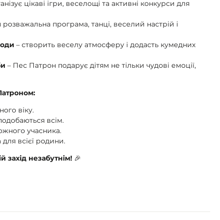
нізує цікаві ігри, веселощі та активні конкурси для
 розважальна програма, танці, веселий настрій і
ходи
– створить веселу атмосферу і додасть кумедних
би
– Пес Патрон подарує дітям не тільки чудові емоції,
Патроном:
ного віку.
сподобаються всім.
ожного учасника.
для всієї родини.
ій захід незабутнім!
🎉