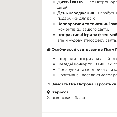
Дитячі свята
– Пес Патрон орга
дітей.
День народження
– незабутня
подарунки для всіх!
Корпоративи та тематичні за
моментів до вашого свята.
Інтерактивні ігри та флешмо
але й чудову атмосферу свята.
🎁
Особливості святкувань з Псом 
Інтерактивні ігри для дітей різ
Кумедні конкурси і танці, які 
Подарунки та сюрпризи для к
Позитивна і весела атмосфера 
🎉
Замовте Пса Патрона і зробіть св
Харьков
Харьковская область