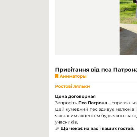
Привітання від пса Патрона
Аниматоры
Ростові ляльки
Цена договорная
Запросіть
Пса Патрона
– справжньог
Цей кумедний пес здивує малюків і 
яскравим акцентом будь-якого заход
учасників.
🎉
Що чекає на вас і ваших гостей: