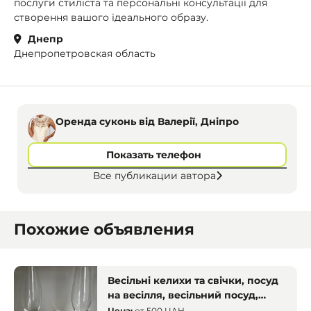
послуги стиліста та персональні консультації для
створення вашого ідеального образу.
Днепр
Днепропетровская область
Оренда суконь від Валерії, Дніпро
Показать телефон
Все публикации автора
Похожие объявления
Весільні келихи та свічки, посуд
на весілля, весільний посуд,
весільний декор, Кривий Ріг
Цена:
от
500 UAH