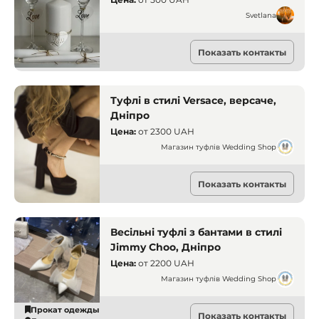
Svetlana
Прокат одежды
Показать контакты
Кривой Рог
Туфлі в стилі Versace, версаче,
Дніпро
Цена:
от
2300 UAH
Магазин туфлів Wedding Shop
Прокат одежды
Показать контакты
Днепр
Весільні туфлі з бантами в стилі
Jimmy Choo, Дніпро
Цена:
от
2200 UAH
Магазин туфлів Wedding Shop
Прокат одежды
Показать контакты