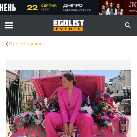
Прокат одежды
Item
1
of
1