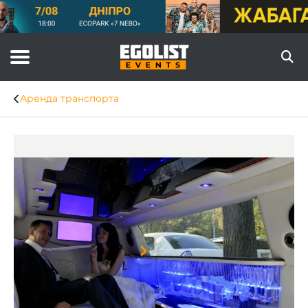
Аренда транспорта
Item
1
of
5