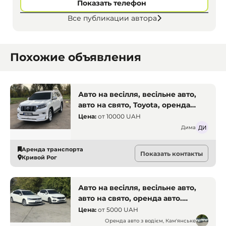
Показать телефон
Все публикации автора
Похожие объявления
Авто на весілля, весільне авто,
авто на свято, Toyota, оренда
авто. Кривий Ріг
Цена:
от
10000 UAH
Дима
Аренда транспорта
Показать контакты
Кривой Рог
Авто на весілля, весільне авто,
авто на свято, оренда авто.
Кам'янське
Цена:
от
5000 UAH
Оренда авто з водієм, Кам'янське