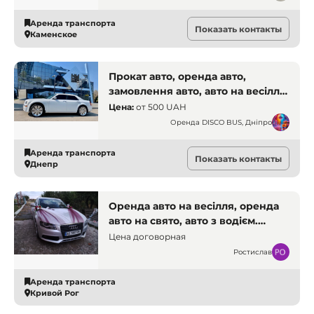
Аренда транспорта
Показать контакты
Каменское
Прокат авто, оренда авто,
замовлення авто, авто на весілля.
Дніпро.
Цена:
от
500 UAH
Оренда DISCO BUS, Дніпро
Аренда транспорта
Показать контакты
Днепр
Оренда авто на весілля, оренда
авто на свято, авто з водієм.
Кривий Ріг. Оренда транспорту
Цена договорная
Ростислав
Аренда транспорта
Кривой Рог