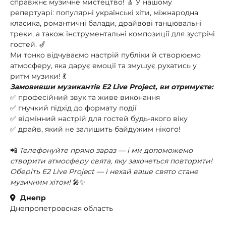
справжнє музичне мистецтво! 🎸 У нашому
репертуарі: популярні українські хіти, міжнародна
класика, романтичні балади, драйвові танцювальні
треки, а також інструментальні композиції для зустрічі
гостей. 🎷
Ми тонко відчуваємо настрій публіки й створюємо
атмосферу, яка дарує емоції та змушує рухатись у
ритм музики! 💃
Замовивши музикантів E2 Live Project, ви отримуєте:
✅ професійний звук та живе виконання
✅ гнучкий підхід до формату події
✅ відмінний настрій для гостей будь-якого віку
✅ драйв, який не залишить байдужим нікого!
📲
Телефонуйте прямо зараз — і ми допоможемо
створити атмосферу свята, яку захочеться повторити!
Оберіть E2 Live Project — і нехай ваше свято стане
музичним хітом!
🎤✨
Днепр
Днепропетровская область