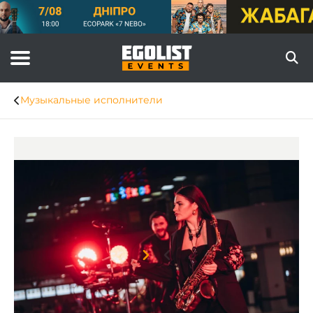
Музыкальные исполнители
Item
1
of
8