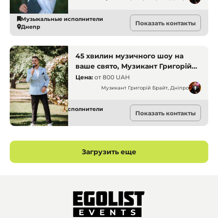
Музыкальные исполнители
Показать контакты
Днепр
45 хвилин музичного шоу на
ваше свято, Музикант Григорій
Брайт, Дніпро
Цена:
от
800 UAH
Музикант Григорій Брайт, Дніпро
Музыкальные исполнители
Показать контакты
Днепр
Загрузить еще