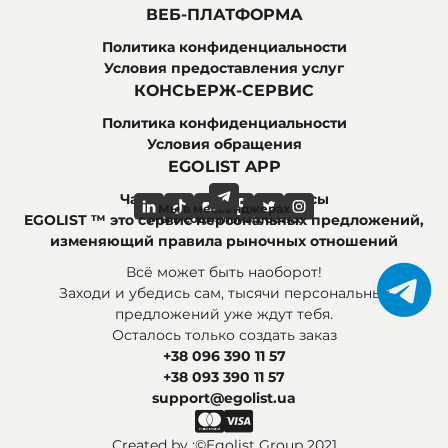
ВЕБ-ПЛАТФОРМА
Политика конфиденциальности
Условия предоставления услуг
КОНСЬЕРЖ-СЕРВИС
Политика конфиденциальности
Условия обращения
EGOLIST APP
Часто задаваемые вопросы
Мы в мессенджерах
Мы в социальных сетях
EGOLIST ™ это сервис персональных предложений,
изменяющий правила рыночных отношений
Всё может быть наоборот!
Заходи и убедись сам, тысячи персональных
предложений уже ждут тебя.
Осталось только создать заказ
+38 096 390 11 57
+38 093 390 11 57
support@egolist.ua
Created by :
©Egolist Group 2021