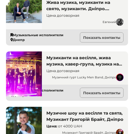
Жива музика, музиканти на
свято, музиканти. Дніпро.
Музиканти
Цена договорная
Евгений
Музыкальные исполнители
Показать контакты
Днепр
Музиканти на весілля, жива
музика, кавер-група, музика на
свято, музика на ювілей,
Цена договорная
музичний супровід, гурт на
Музичний гурт Lucky Men Band, Дніпро
корпоратив, живий звук,
святковий настрій. Дніпро.
Музыкальные исполнители
Показать контакты
Музиканти
Днепр
Музичне шоу на весілля та свята,
Музикант Григорій Брайт, Дніпро
Цена:
от
4000 UAH
Музикант Григорій Брайт, Дніпро