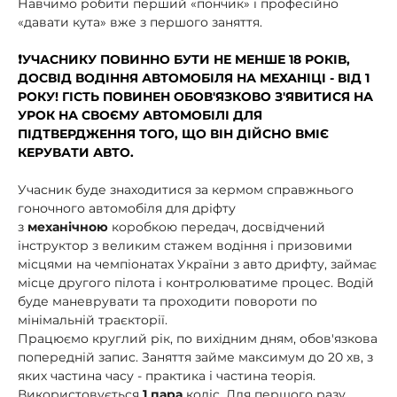
Навчимо робити перший «пончик» і професійно
«давати кута» вже з першого заняття.
❗️УЧАСНИКУ ПОВИННО БУТИ НЕ МЕНШЕ 18 РОКІВ,
ДОСВІД ВОДІННЯ АВТОМОБІЛЯ НА МЕХАНІЦІ - ВІД 1
РОКУ! ГІСТЬ ПОВИНЕН ОБОВ'ЯЗКОВО З'ЯВИТИСЯ НА
УРОК НА СВОЄМУ АВТОМОБІЛІ ДЛЯ
ПІДТВЕРДЖЕННЯ ТОГО, ЩО ВІН ДІЙСНО ВМІЄ
КЕРУВАТИ АВТО.
Учасник буде знаходитися за кермом справжнього
гоночного автомобіля для дріфту
з
механічною
коробкою передач, досвідчений
інструктор з великим стажем водіння і призовими
місцями на чемпіонатах України з авто дрифту, займає
місце другого пілота і контролюватиме процес. Водій
буде маневрувати та проходити повороти по
мінімальній траєкторії.
Працюємо круглий рік, по вихідним дням, обов'язкова
попередній запис. Заняття займе максимум до 20 хв, з
яких частина часу - практика і частина теорія.
Використовується
1 пара
коліс. Для першого разу