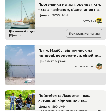
Прогулянки на яхті, оренда яхти,
яхта з капітаном, відпочинок на
воді, романтична прогулянка,
Цена:
от
2000 UAH
яхт-клуб, яхта для двох, Дніпро,
KAVA club
яхти. Активний відпочинок
Активный отдых
Показать контакты
Днепр
Пляж Малібу, відпочинок на
природі, корпоративи, сімейний
відпочинок, база відпочинку,
Цена договорная
кемпінг Дніпро, спортивні
Малибу Малибу
майданчики, пляж на річці.
Дніпро. Бази відпочинку і
Активный отдых
Днепр
заміські комплекси
Пейнтбол та Лазертаг – ваш
активний відпочинок та
незабутні свята, ПК «Агресор»,
Цена:
от
590 UAH
ПК Агресор - активний відпочинок у