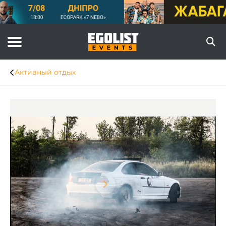
Активный отдых
Item
1
of
1