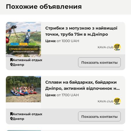
Похожие объявления
Стрибки з мотузкою з найвищої
точки, труба 75м в м.Дніпро
Цена:
от
1000 UAH
KAVA club
Активный отдых
Показать контакты
Днепр
Сплави на байдарках, байдарки
Дніпро, активний відпочинок на
воді, прокат байдарок, походи на
Цена:
от
1700 UAH
байдарках. Активний відпочинок
KAVA club
Активный отдых
Показать контакты
Днепр