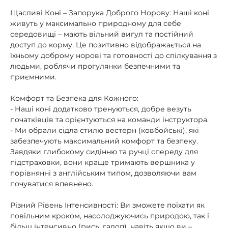
Щасливі Коні – Запорука Доброго Норову: Наші коні
живуть у максимально природному для себе
середовищі – мають вільний вигул та постійний
доступ до корму. Це позитивно відображається на
їхньому доброму норові та готовності до спілкування з
людьми, роблячи прогулянки безпечними та
приємними.
Комфорт та Безпека для Кожного:
- Наші коні додатково тренуються, добре везуть
початківців та орієнтуються на команди інструктора.
- Ми обрали сідла стилю вестерн (ковбойські), які
забезпечують максимальний комфорт та безпеку.
Завдяки глибокому сидінню та ручці спереду для
підстраховки, вони краще тримають вершника у
порівнянні з англійським типом, дозволяючи вам
почуватися впевнено.
Різний Рівень Інтенсивності: Ви зможете поїхати як
повільним кроком, насолоджуючись природою, так і
більш інтенсивно (рись, галоп), навіть якщо ви –