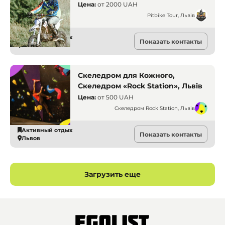
Новачка до Досвідченого. Pitbike
Цена:
от
2000 UAH
Tour. Львів
Pitbike Tour, Львів
Активный отдых
Показать контакты
Львов
Скеледром для Кожного,
Скеледром «Rock Station», Львів
Цена:
от
500 UAH
Скеледром Rock Station, Львів
Активный отдых
Показать контакты
Львов
Загрузить еще