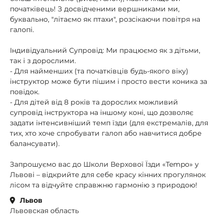
початківець! З досвідченими вершниками ми,
буквально, "літаємо як птахи", розсікаючи повітря на
галопі.
Індивідуальний Супровід: Ми працюємо як з дітьми,
так і з дорослими.
- Для найменших (та початківців будь-якого віку)
інструктор може бути пішим і просто вести коника за
повідок.
- Для дітей від 8 років та дорослих можливий
супровід інструктора на іншому коні, що дозволяє
задати інтенсивніший темп їзди (для екстремалів, для
тих, хто хоче спробувати галоп або навчитися добре
балансувати).
Запрошуємо вас до Школи Верхової Їзди «Tempo» у
Львові – відкрийте для себе красу кінних прогулянок
лісом та відчуйте справжню гармонію з природою!
Львов
Львовская область