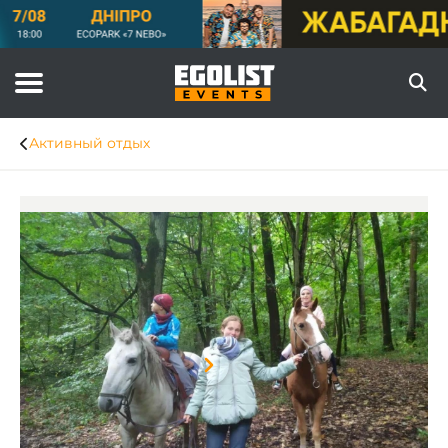
Активный отдых
Item
1
of
6