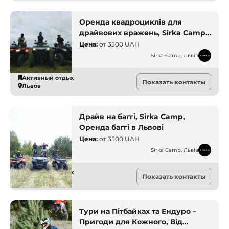
Оренда квадроциклів для
драйвових вражень, Sirka Camp,
Львів
Цена:
от
3500 UAH
Sirka Camp, Львів
Активный отдых
Показать контакты
Львов
Драйв на баггі, Sirka Camp,
Оренда баггі в Львові
Цена:
от
3500 UAH
Sirka Camp, Львів
Активный отдых
Показать контакты
Львов
Тури на Пітбайках та Ендуро –
Пригоди для Кожного, Від