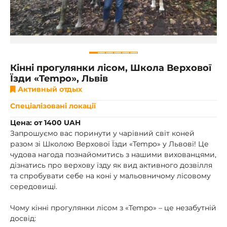
Кінні прогулянки лісом, Школа Верхової
Їзди «Tempo», Львів
Активный отдых
Спеціалізовані локації
Цена: от 1400 UAH
Запрошуємо вас поринути у чарівний світ коней
разом зі Школою Верхової Їзди «Tempo» у Львові! Це
чудова нагода познайомитись з нашими вихованцями,
дізнатись про верхову їзду як вид активного дозвілля
та спробувати себе на коні у мальовничому лісовому
середовищі.
Чому кінні прогулянки лісом з «Tempo» – це незабутній
досвід: