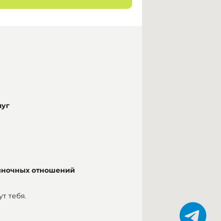
луг
ыночных отношений
т тебя.