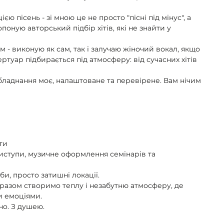
єю пісень - зі мною це не просто "пісні під мінус", а
поную авторський підбір хітів, які не знайти у
 - виконую як сам, так і залучаю жіночий вокал, якщо
ртуар підбирається під атмосферу: від сучасних хітів
 обладнання моє, налаштоване та перевірене. Вам нічим
нти
 виступи, музичне оформлення семінарів та
би, просто затишні локації.
 разом створимо теплу і незабутню атмосферу, де
и емоціями.
сно. З душею.