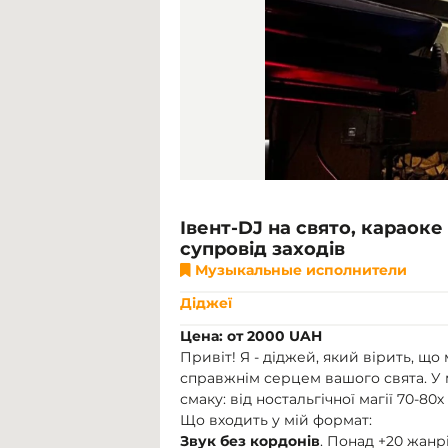
Івент-DJ на свято, караоке
супровід заходів
Музыкальные исполнители
Діджеї
Цена: от 2000 UAH
Привіт! Я - діджей, який вірить, щ
справжнім серцем вашого свята. У 
смаку: від ностальгічної магії 70-80х
Що входить у мій формат:
Звук без кордонів
. Понад +20 жанрі