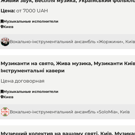
Живий звук, Весілля музика, Український фолькл
Цена:
от
7000 UAH
Музыкальные исполнители
Киев
Вокально-інструментальний ансамбль «Жоржини», Киї
Музиканти на свято, Жива музика, Музиканти Київ, 
Інструментальні кавери
Цена договорная
Музыкальные исполнители
Киев
Вокально-інструментальний ансамбль «SoloMia», Київ
Музичний колектив на вашому святі. Київ. Музика