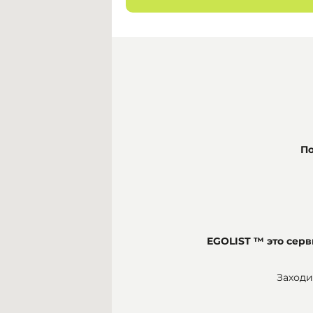
По
EGOLIST ™ это се
Заходи