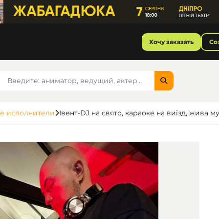
Хочу заказать
Со
е исполнители
Івент-DJ на свято, караоке на виїзд, жива м