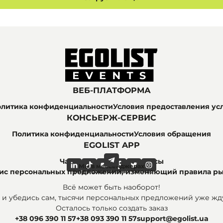
ВЕБ-ПЛАТФОРМА
литика конфиденциальности
Условия предоставления ус
КОНСЬЕРЖ-СЕРВИС
Политика конфиденциальности
Условия обращения
EGOLIST APP
Часто задаваемые вопросы
Мы в мессенджерах
Мы в социальных сетях
рвис персональных предложений, изменяющий правила р
Всё может быть наоборот!
 и убедись сам, тысячи персональных предложений уже жду
Осталось только создать заказ
+38 096 390 11 57
+38 093 390 11 57
support@egolist.ua