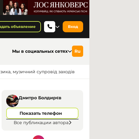
здать объявление
Вход
Мы в социальных сетях
Ru
узика, музичний супровід заходів
Дмитро Болдирєв
Показать телефон
Все публикации автора