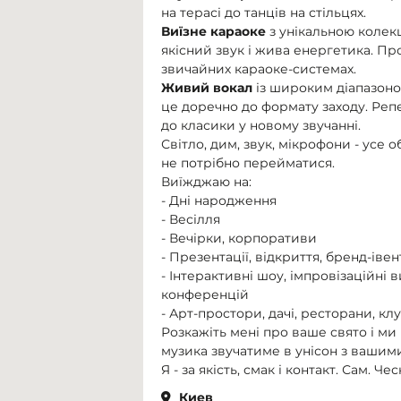
на терасі до танців на стільцях.
Виїзне
кар
аоке
з унікальною колекці
якісний звук і жива енергетика. Про
звичайних караоке-системах.
Живий вокал
із широким діапазоном
це доречно до формату заходу. Репе
до класики у новому звучанні.
Світло, дим, звук, мікрофони - усе
не потрібно перейматися.
Виїжджаю на:
- Дні народження
- Весілля
- Вечірки, корпоративи
- Презентації, відкриття, бренд-іве
- Інтерактивні шоу, імпровізаційні
конференцій
- Арт-простори, дачі, ресторани, клу
Розкажіть мені про ваше свято і ми
музика звучатиме в унісон з вашим
Я - за якість, смак і контакт. Сам. Че
Киев