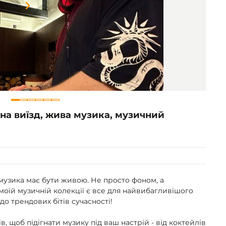
Item
1
of
6
 на виїзд, жива музика, музичний
о музика має бути живою. Не просто фоном, а
моїй музичній колекції є все для найвибагливішого
 до трендових бітів сучасності!
в, щоб підігнати музику під ваш настрій - від коктейлів