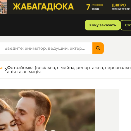
Хочу заказать
Со
ъе
Фотозйомка (весільна, сімейна, репортажна, персональн
ація та анімація.