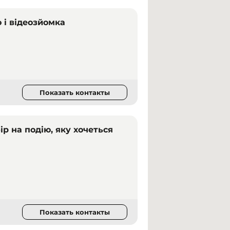
о і відеозйомка
Показать контакты
р на подію, яку хочеться
Показать контакты