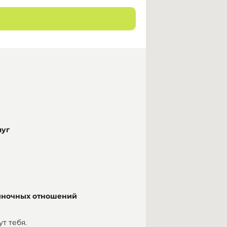
луг
ыночных отношений
т тебя.