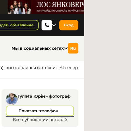
здать объявление
Вход
Мы в социальных сетях
Ru
а), виготовлення фотокниг, AI-генер
Гуляєв Юрій - фотограф
Показать телефон
Все публикации автора