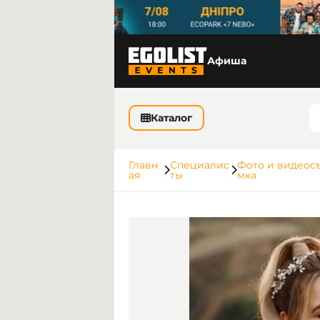
Афиша
Каталог
Главн
Специалис
Фото и видеос
ая
ты
мка