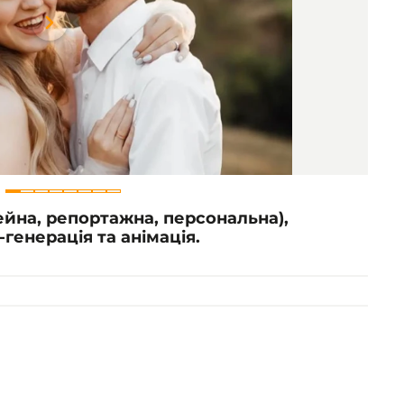
Item
1
of
8
ейна, репортажна, персональна),
генерація та анімація.