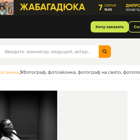
Хочу заказать
Со
еосъемка
Фотограф, фотозйомка, фотограф на свято, фотопо