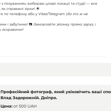
з позуванням, вибираю цікаві локації та студії — все
 як справжні зірки! 🌟
 по телефону або у Viber/Telegram (
бо хто ж не
ими і забутими! 📷
Замовляйте зйомку прямо зараз, і
ш яскравими!
Професійний фотограф, який увіковічить ваші спо
Влад Задорожній. Дніпро.
Цена:
от
500 UAH