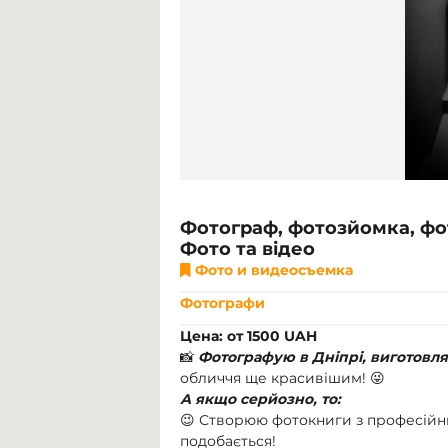
Фотограф, фотозйомка, фот
Фото та відео
Фото и видеосъемка
Фотографи
Цена: от 1500 UAH
📸
Фотографую в Дніпрі, виготовл
обличчя ще красивішим! 😜
А якщо серйозно, то:
😉 Створюю фотокниги з професійни
подобається!