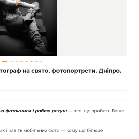
Item
1
of
8
ограф на свято, фотопортрети. Дніпро.
яю фотокниги і роблю ретуш —
все, що зробить Ваше
х і навіть мобільних фото — кому що більше