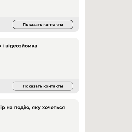
Показать контакты
о і відеозйомка
Показать контакты
р на подію, яку хочеться