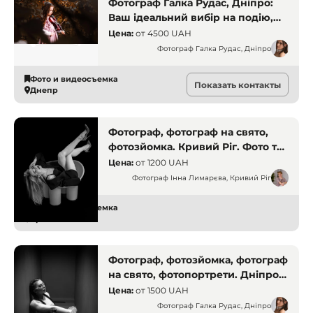
Фотограф Галка Рудас, Дніпро:
Ваш ідеальний вибір на подію,
яку хочеться запам'ятати
Цена:
от
4500 UAH
Фотограф Галка Рудас, Дніпро
Фото и видеосъемка
Показать контакты
Днепр
Фотограф, фотограф на свято,
фотозйомка. Кривий Ріг. Фото та
відео
Цена:
от
1200 UAH
Фотограф Інна Лимарєва, Кривий Ріг
Фото и видеосъемка
Кривой Рог
Фотограф, фотозйомка, фотограф
на свято, фотопортрети. Дніпро.
Фото та відео
Цена:
от
1500 UAH
Фотограф Галка Рудас, Дніпро