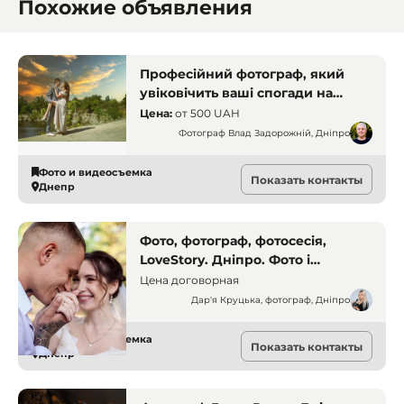
Похожие объявления
Професійний фотограф, який
увіковічить ваші спогади на
фото. Фотограф Влад
Цена:
от
500 UAH
Задорожній. Дніпро.
Фотограф Влад Задорожній, Дніпро
Фото и видеосъемка
Показать контакты
Днепр
Фото, фотограф, фотосесія,
LoveStory. Дніпро. Фото і
відеозйомка
Цена договорная
Дар'я Круцька, фотограф, Дніпро
Фото и видеосъемка
Показать контакты
Днепр