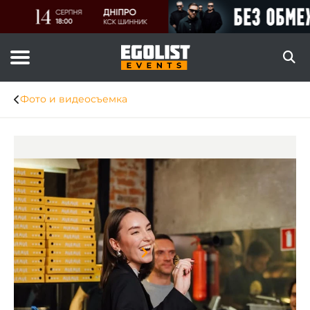
Фото и видеосъемка
Item
1
of
6