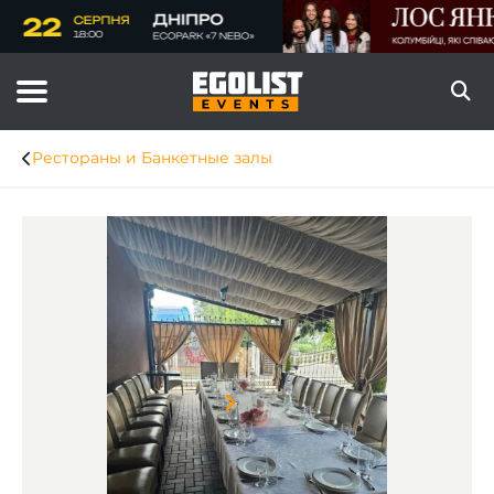
Рестораны и Банкетные залы
Item
1
of
8