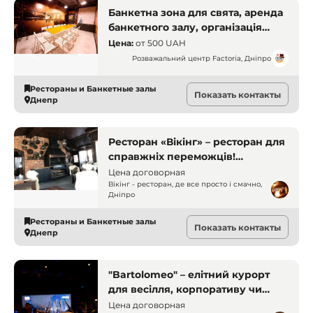
Банкетна зона для свята, аренда
банкетного залу, організація
свята, фотосесія в банкетному
Цена:
от
500 UAH
залі, банкетна зала, орендувати
Розважальний центр Factoria, Дніпро
банкетну залу
Рестораны и Банкетные залы
Показать контакты
Днепр
Ресторан «Вікінг» – ресторан для
справжніх переможців!
Святкуйте весілля, корпоратив
Цена договорная
чи день народження з розмахом
Вікінг - ресторан, де все просто і смачно,
Дніпро
та вишуканою кухнею в Дніпрі.
Рестораны и Банкетные залы
Показать контакты
Днепр
"Bartolomeo" – елітний курорт
для весілля, корпоративу чи
незабутнього свята на березі
Цена договорная