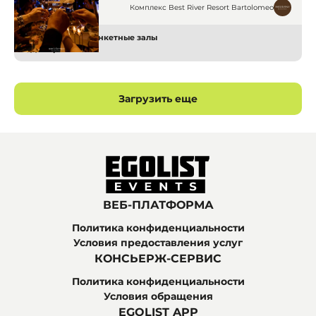
Дніпра! Розкіш, сервіс та
Комплекс Best River Resort Bartolomeo
мальовничі краєвиди чекають на
вас.
Рестораны и Банкетные залы
Днепр
Загрузить еще
ВЕБ-ПЛАТФОРМА
Политика конфиденциальности
Условия предоставления услуг
КОНСЬЕРЖ-СЕРВИС
Политика конфиденциальности
Условия обращения
EGOLIST APP