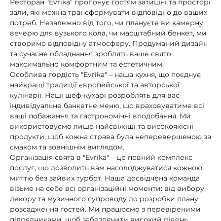
Ресторан "Evrika" пропонує гостям затишні та просторі
зали, які можна трансформувати відповідно до ваших
потреб. Незалежно від того, чи плануєте ви камерну
вечерю для вузького кола, чи масштабний бенкет, ми
створимо відповідну атмосферу. Продуманий дизайн
та сучасне обладнання зроблять ваше свято
максимально комфортним та естетичним.
Особлива гордість "Evrika" – наша кухня, що поєднує
найкращі традиції європейської та авторської
кулінарії. Наші шеф-кухарі розроблять для вас
індивідуальне банкетне меню, що враховуватиме всі
ваші побажання та гастрономічні вподобання. Ми
використовуємо лише найсвіжіші та високоякісні
продукти, щоб кожна страва була неперевершеною за
смаком та зовнішнім виглядом.
Організація свята в "Evrika" – це повний комплекс
послуг, що дозволить вам насолоджуватися кожною
миттю без зайвих турбот. Наша досвідчена команда
візьме на себе всі організаційні моменти: від вибору
декору та музичного супроводу до розробки плану
розсадження гостей. Ми працюємо з перевіреними
підрядниками, щоб забезпечити високий рівень