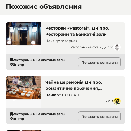
Похожие объявления
Ресторан «Pastoral». Дніпро.
Ресторани та Банкетні зали
Цена договорная
Ресторан «Pastoral», Дніпро
Рестораны и Банкетные залы
Показать контакты
Днепр
Чайна церемонія Дніпро,
романтичне побачення,
подарунковий сертифікат на чай,
Цена:
от
1000 UAH
атмосферний відпочинок,
KAVA
чайний ритуал, святковий
подарунок
Рестораны и Банкетные залы
Показать контакты
Днепр