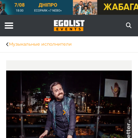
Музыкальные исполнители
Item
1
of
8