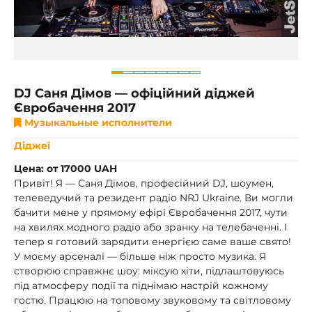
DJ Саня Дімов — офіційний діджей
Євробачення 2017
Музыкальные исполнители
Діджеї
Цена: от 17000 UAH
Привіт! Я — Саня Дімов, професійний DJ, шоумен,
телеведучий та резидент радіо NRJ Ukraine. Ви могли
бачити мене у прямому ефірі Євробачення 2017, чути
на хвилях модного радіо або зранку на телебаченні. І
тепер я готовий зарядити енергією саме ваше свято!
У моєму арсеналі — більше ніж просто музика. Я
створюю справжнє шоу: міксую хіти, підлаштовуюсь
під атмосферу події та піднімаю настрій кожному
гостю. Працюю на топовому звуковому та світловому