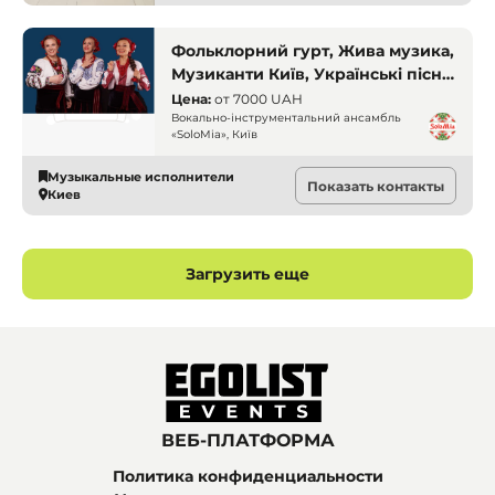
Фольклорний гурт, Жива музика,
Музиканти Київ, Українські пісні,
Вокальний ансамбль, Професійні
Цена:
от
7000 UAH
співачки, Народні пісні
Вокально-інструментальний ансамбль
«SoloMia», Київ
Музыкальные исполнители
Показать контакты
Киев
Загрузить еще
ВЕБ-ПЛАТФОРМА
Политика конфиденциальности