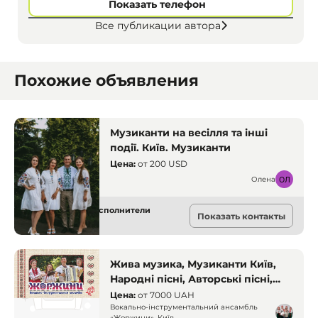
Показать телефон
Все публикации автора
Похожие объявления
Музиканти на весілля та інші
події. Київ. Музиканти
Цена:
от
200 USD
Олена
Музыкальные исполнители
Показать контакты
Киев
Жива музика, Музиканти Київ,
Народні пісні, Авторські пісні,
Музика на свято, Живий звук,
Цена:
от
7000 UAH
Весілля музика, Український
Вокально-інструментальний ансамбль
«Жоржини», Київ