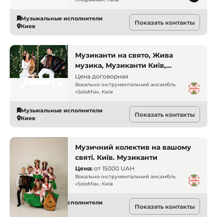
фольклор
Музыкальные исполнители
Показать контакты
Киев
Музиканти на свято, Жива
музика, Музиканти Київ,
Українські пісні, Інструментальні
Цена договорная
кавери
Вокально-інструментальний ансамбль
«SoloMia», Київ
Музыкальные исполнители
Показать контакты
Киев
Музичний колектив на вашому
святі. Київ. Музиканти
Цена:
от
15000 UAH
Вокально-інструментальний ансамбль
«SoloMia», Київ
Музыкальные исполнители
Показать контакты
Киев