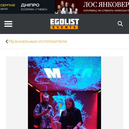
Музыкальные исполнители
Item
1
of
8