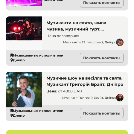
Музыкальные исполнители
Показать контакты
Музиканти
Днепр
Музиканти на свято, жива
музика, музичний гурт,
музиканти Дніпро, замовити
Цена договорная
музикантів, музиканти на
Музиканти E2 live project, Дніпро
корпоратив, музиканти на
весілля
Музыкальные исполнители
Показать контакты
Днепр
Музичне шоу на весілля та свята,
Музикант Григорій Брайт, Дніпро
Цена:
от
4000 UAH
Музикант Григорій Брайт, Дніпро
Музыкальные исполнители
Показать контакты
Днепр