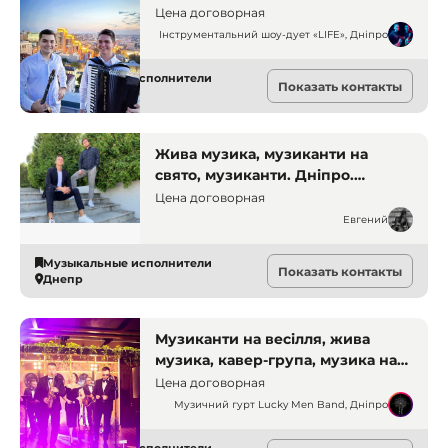
Цена договорная
Інструментальний шоу-дует «LIFE», Дніпро
Музыкальные исполнители
Показать контакты
Днепр
Жива музика, музиканти на
свято, музиканти. Дніпро.
Музиканти
Цена договорная
Евгений
Музыкальные исполнители
Показать контакты
Днепр
Музиканти на весілля, жива
музика, кавер-група, музика на
свято, музика на ювілей,
Цена договорная
музичний супровід, гурт на
Музичний гурт Lucky Men Band, Дніпро
корпоратив, живий звук,
святковий настрій. Дніпро.