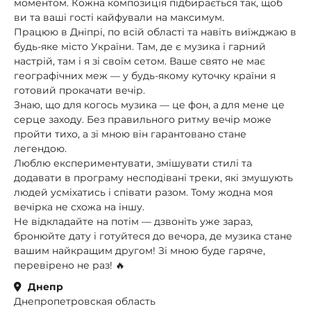
моментом. Кожна композиція підбирається так, щоб
ви та ваші гості кайфували на максимум.
Працюю в Дніпрі, по всій області та навіть виїжджаю в
будь-яке місто України. Там, де є музика і гарний
настрій, там і я зі своїм сетом. Ваше свято не має
географічних меж — у будь-якому куточку країни я
готовий прокачати вечір.
Знаю, що для когось музика — це фон, а для мене це
серце заходу. Без правильного ритму вечір може
пройти тихо, а зі мною він гарантовано стане
легендою.
Люблю експериментувати, змішувати стилі та
додавати в програму несподівані треки, які змушують
людей усміхатись і співати разом. Тому жодна моя
вечірка не схожа на іншу.
Не відкладайте на потім — дзвоніть уже зараз,
бронюйте дату і готуйтеся до вечора, де музика стане
вашим найкращим другом! Зі мною буде гаряче,
перевірено не раз! 🔥
Днепр
Днепропетровская область