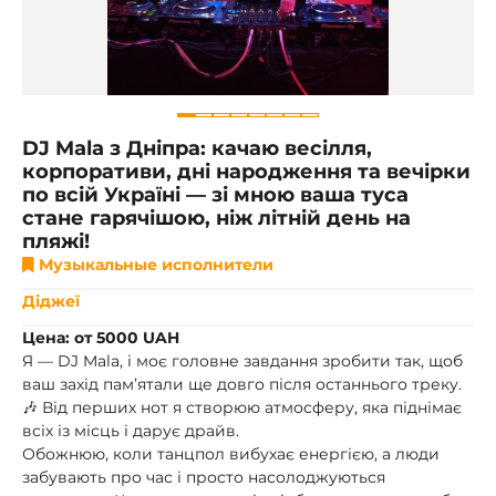
DJ Mala з Дніпра: качаю весілля,
корпоративи, дні народження та вечірки
по всій Україні — зі мною ваша туса
стане гарячішою, ніж літній день на
пляжі!
Музыкальные исполнители
Діджеї
Цена: от 5000 UAH
Я — DJ Mala, і моє головне завдання зробити так, щоб
ваш захід пам’ятали ще довго після останнього треку.
🎶 Від перших нот я створюю атмосферу, яка піднімає
всіх із місць і дарує драйв.
Обожнюю, коли танцпол вибухає енергією, а люди
забувають про час і просто насолоджуються