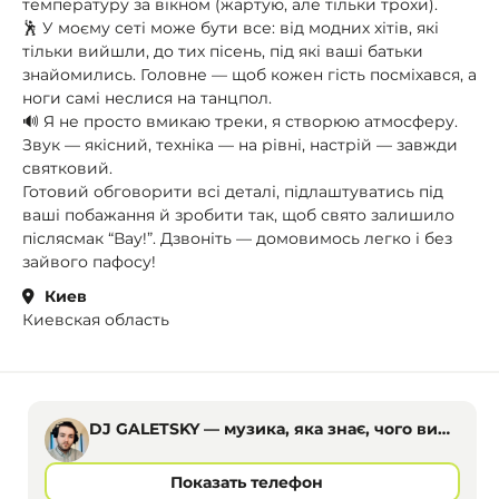
температуру за вікном (жартую, але тільки трохи).
🕺 У моєму сеті може бути все: від модних хітів, які
тільки вийшли, до тих пісень, під які ваші батьки
знайомились. Головне — щоб кожен гість посміхався, а
ноги самі неслися на танцпол.
🔊 Я не просто вмикаю треки, я створюю атмосферу.
Звук — якісний, техніка — на рівні, настрій — завжди
святковий.
Готовий обговорити всі деталі, підлаштуватись під
ваші побажання й зробити так, щоб свято залишило
післясмак “Вау!”. Дзвоніть — домовимось легко і без
зайвого пафосу!
Киев
Киевская область
DJ GALETSKY — музика, яка знає, чого ви
хочете
Показать телефон