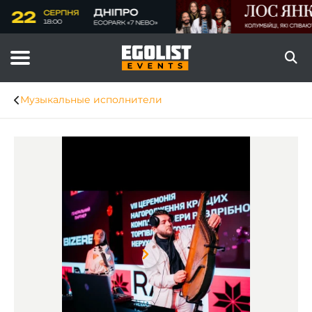
Музыкальные исполнители
Item
1
of
8