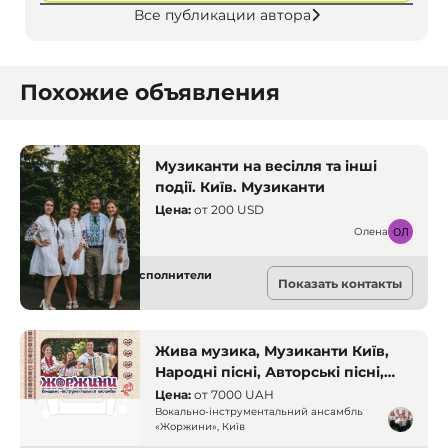
Все публикации автора
Похожие объявления
Музиканти на весілля та інші
події. Київ. Музиканти
Цена:
от
200 USD
Олена
Музыкальные исполнители
Показать контакты
Киев
Жива музика, Музиканти Київ,
Народні пісні, Авторські пісні,
Музика на свято, Живий звук,
Цена:
от
7000 UAH
Весілля музика, Український
Вокально-інструментальний ансамбль
«Жоржини», Київ
фольклор