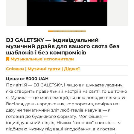
DJ GALETSKY — індивідуальний
музичний драйв для вашого свята без
шаблонів і без компромісів
Музыкальные исполнители
Співаки | Музичні гурти | Діджеї
Цена: от 5000 UAH
Привіт! Я — DJ GALETSKY, і якщо ви шукаєте людину,
яка створить правильний настрій на святі, то це точно
я. Музика — це мова емоцій, і я нею володію вільно 🎶
Весілля, день народження, корпоратив, вечірка на
даху чи тематичний зліт любителів кавунів — я
готовий до будь-якого формату. Моя фішка —
індивідуальний підхід. Ніяких “типових” списків — я
підбираю музику під ваші вподобання, вік гостей і