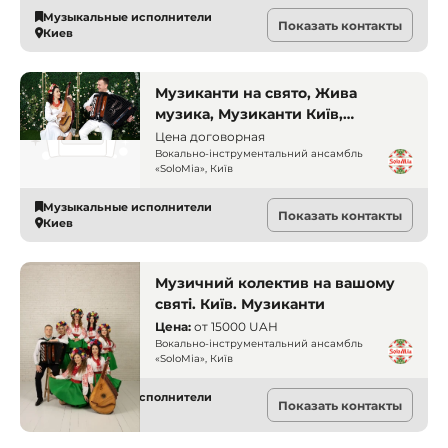
Музыкальные исполнители
Показать контакты
Киев
Музиканти на свято, Жива
музика, Музиканти Київ,
Українські пісні, Інструментальні
Цена договорная
кавери
Вокально-інструментальний ансамбль
«SoloMia», Київ
Музыкальные исполнители
Показать контакты
Киев
Музичний колектив на вашому
святі. Київ. Музиканти
Цена:
от
15000 UAH
Вокально-інструментальний ансамбль
«SoloMia», Київ
Музыкальные исполнители
Показать контакты
Киев