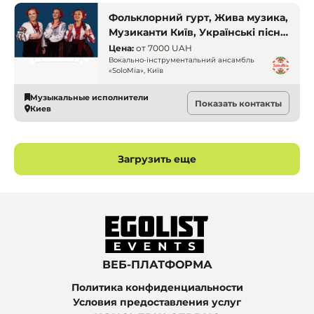
Фольклорний гурт, Жива музика,
Музиканти Київ, Українські пісні,
Вокальний ансамбль, Професійні
Цена:
от
7000 UAH
співачки, Народні пісні
Вокально-інструментальний ансамбль
«SoloMia», Київ
Музыкальные исполнители
Показать контакты
Киев
Загрузить еще
ВЕБ-ПЛАТФОРМА
Политика конфиденциальности
Условия предоставления услуг