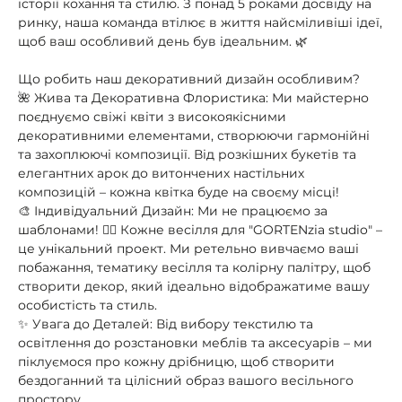
історії кохання та стилю. З понад 5 роками досвіду на
ринку, наша команда втілює в життя найсміливіші ідеї,
щоб ваш особливий день був ідеальним. 🌿
Що робить наш декоративний дизайн особливим?
🌺 Жива та Декоративна Флористика: Ми майстерно
поєднуємо свіжі квіти з високоякісними
декоративними елементами, створюючи гармонійні
та захоплюючі композиції. Від розкішних букетів та
елегантних арок до витончених настільних
композицій – кожна квітка буде на своєму місці!
🎨 Індивідуальний Дизайн: Ми не працюємо за
шаблонами! 🙅‍♀️ Кожне весілля для "GORTENzia studio" –
це унікальний проект. Ми ретельно вивчаємо ваші
побажання, тематику весілля та колірну палітру, щоб
створити декор, який ідеально відображатиме вашу
особистість та стиль.
✨ Увага до Деталей: Від вибору текстилю та
освітлення до розстановки меблів та аксесуарів – ми
піклуємося про кожну дрібницю, щоб створити
бездоганний та цілісний образ вашого весільного
простору.