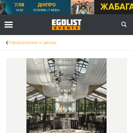
Оформление и декор
Item
1
of
8