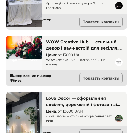
Арт-студія квіткового декору Тетяни
Гревцової
Оформление и декор
Показать контакты
Киев
WOW Creative Hub — стильний
декор і вау-настрій для весілля,
фотосесій, вечірок та особливих
Цена:
от
15000 UAH
подій у Києві!
WOW Creative Hub — декор подій, що
вражає
Оформление и декор
Показать контакты
Киев
Love Decor — оформлення
весілля, церемоній і фотозон зі
смаком та душею у Києві
Цена:
от
10000 UAH
«Love Decor» — стильне оформлення свят,
Київ
Оформление и декор