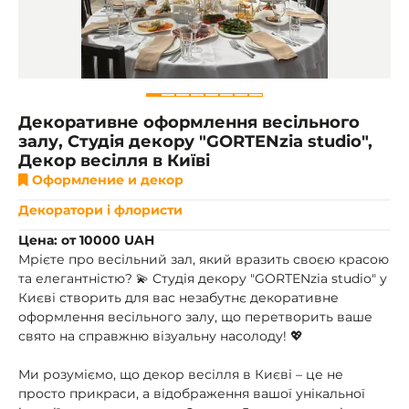
Декоративне оформлення весільного
залу, Студія декору "GORTENzia studio",
Декор весілля в Київі
Оформление и декор
Декоратори і флористи
Цена: от 10000 UAH
Мрієте про весільний зал, який вразить своєю красою
та елегантністю? 💫 Студія декору "GORTENzia studio" у
Києві створить для вас незабутнє декоративне
оформлення весільного залу, що перетворить ваше
свято на справжню візуальну насолоду! 💖
Ми розуміємо, що декор весілля в Києві – це не
просто прикраси, а відображення вашої унікальної