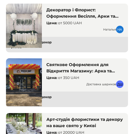
Декоратор і Флорист:
Оформлення Весілля, Арки та
Президіуми. Київ. Декоратори і
Цена:
от
5000 UAH
флористи
Наталья
Оформление и декор
Киев
Святкове Оформлення для
Відкриття Магазину: Арка та
Кульки для Вашого Бізнесу
Цена:
от
350 UAH
Доставка шариков
Оформление и декор
Киев
Арт-студія флористики та декору
на ваше свято у Києві
Цена:
от
20000 UAH