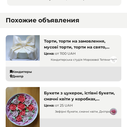
Похожие объявления
Торти, торти на замовлення,
мусові торти, торти на свято,
тістечка. Дніпро. Кухарі і
Цена:
от
1100 UAH
кондитери
Кондитерська студія Морозової Тетяни
Кондитеры
Днепр
Букети з цукерок, їстівні букети,
смачні квіти у коробках,
доставка. Дніпро
Цена:
от
25 UAH
Зефірні букети, смачні квіти, Дніпро
Кондитеры