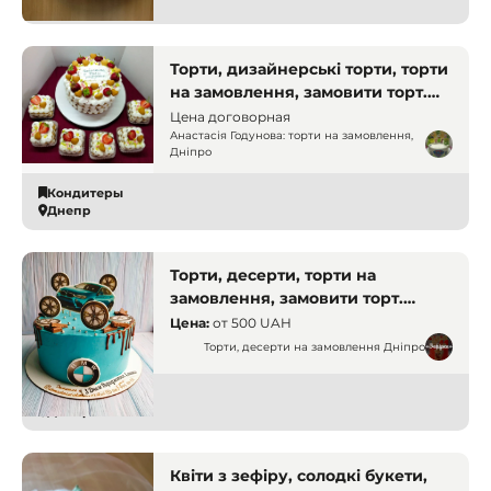
Днепр
Торти, дизайнерські торти, торти
на замовлення, замовити торт.
Дніпро
Цена договорная
Анастасія Годунова: торти на замовлення,
Дніпро
Кондитеры
Днепр
Торти, десерти, торти на
замовлення, замовити торт.
Дніпро
Цена:
от
500 UAH
Торти, десерти на замовлення Дніпро
Кондитеры
Днепр
Квіти з зефіру, солодкі букети,