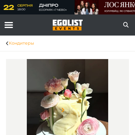
Кондитеры
Item
1
of
8