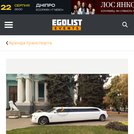
Аренда транспорта
Item
1
of
8