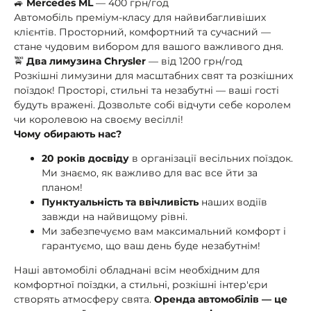
🚙
Mercedes ML
— 400 грн/год
Автомобіль преміум-класу для найвибагливіших
клієнтів. Просторний, комфортний та сучасний —
стане чудовим вибором для вашого важливого дня.
🚖
Два лимузина Chrysler
— від 1200 грн/год
Розкішні лимузини для масштабних свят та розкішних
поїздок! Просторі, стильні та незабутні — ваші гості
будуть вражені. Дозвольте собі відчути себе королем
чи королевою на своєму весіллі!
Чому обирають нас?
20 років досвіду
в організації весільних поїздок.
Ми знаємо, як важливо для вас все йти за
планом!
Пунктуальність та ввічливість
наших водіїв
завжди на найвищому рівні.
Ми забезпечуємо вам максимальний комфорт і
гарантуємо, що ваш день буде незабутнім!
Наші автомобілі обладнані всім необхідним для
комфортної поїздки, а стильні, розкішні інтер'єри
створять атмосферу свята.
Оренда автомобілів — це