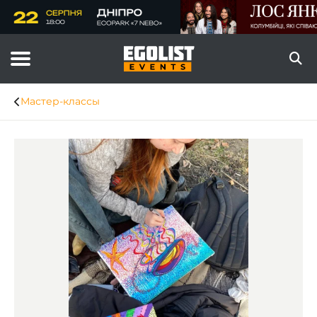
Мастер-классы
Item
1
of
8