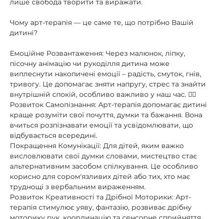
лише свобода творити та виражати.
Чому арт-терапія — це саме те, що потрібно Вашій
дитині?
Емоційне Розвантаження: Через малюнок, ліпку,
пісочну анімацію чи рукоділля дитина може
виплеснути накопичені емоції – радість, смуток, гнів,
тривогу. Це допомагає зняти напругу, стрес та знайти
внутрішній спокій, особливо важливо у наш час. 🧘‍♀️
Розвиток Самопізнання: Арт-терапія допомагає дитині
краще розуміти свої почуття, думки та бажання. Вона
вчиться розпізнавати емоції та усвідомлювати, що
відбувається всередині.
Покращення Комунікації: Для дітей, яким важко
висловлювати свої думки словами, мистецтво стає
альтернативним засобом спілкування. Це особливо
корисно для сором'язливих дітей або тих, хто має
труднощі з вербальним вираженням.
Розвиток Креативності та Дрібної Моторики: Арт-
терапія стимулює уяву, фантазію, розвиває дрібну
моторику рук, координацію та сенсорне сприйняття