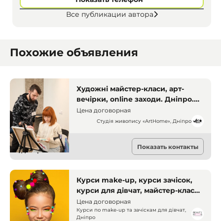
Все публикации автора
Похожие объявления
Художні майстер-класи, арт-
вечірки, online заходи. Дніпро.
Майстер-класи
Цена договорная
Студія живопису «ArtHome», Дніпро
Мастер-классы
Показать контакты
Днепр
Курси make-up, курси зачісок,
курси для дівчат, майстер-класи
макіяж, курси краси, навчання
Цена договорная
зачіскам, уроки макіяжу
Курси по make-up та зачіскам для дівчат,
Дніпро