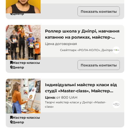
Мастер-классы
Показать контакты
Днепр
Роллер школа у Дніпрі, навчання
катанню на роликах, майстер-
класи для дітей і дорослих,
Цена договорная
активний відпочинок на
Скейтпарк «РОЛА-КОЛО», Дніпро
роликах, уроки ролер спорту
Мастер-классы
Показать контакты
Днепр
Індивідуальні майстер класи від
студії «Master-class», Майстер
класи в Дніпрі
Цена:
от
800 UAH
Творчі майстер-класи у Дніпрі «Master-
class»
Мастер-классы
Днепр