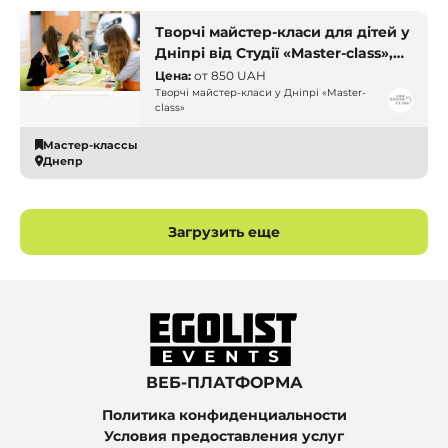
Творчі майстер-класи для дітей у
Дніпрі від Студії «Master-class»,
Майстер-класи в Дніпрі
Цена:
от
850 UAH
Творчі майстер-класи у Дніпрі «Master-
class»
Мастер-классы
Днепр
Загрузить еще
ВЕБ-ПЛАТФОРМА
Политика конфиденциальности
Условия предоставления услуг