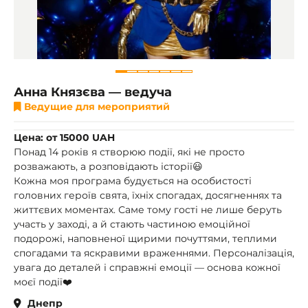
Анна Князєва — ведуча
Ведущие для мероприятий
Цена: от 15000 UAH
Понад 14 років я створюю події, які не просто
розважають, а розповідають історії😃
Кожна моя програма будується на особистості
головних героїв свята, їхніх спогадах, досягненнях та
життєвих моментах. Саме тому гості не лише беруть
участь у заході, а й стають частиною емоційної
подорожі, наповненої щирими почуттями, теплими
спогадами та яскравими враженнями. Персоналізація,
увага до деталей і справжні емоції — основа кожної
моєї події❤️
Днепр