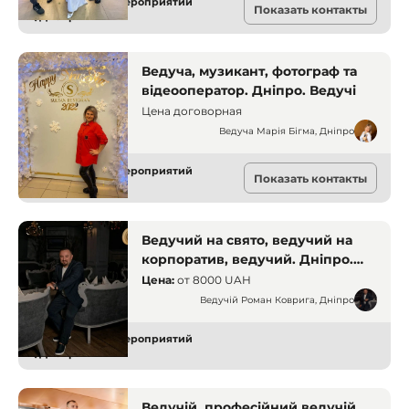
Ведущие для мероприятий
Показать контакты
Днепр
Ведуча, музикант, фотограф та
відеооператор. Дніпро. Ведучі
Цена договорная
Ведуча Марія Бігма, Дніпро
Ведущие для мероприятий
Показать контакты
Днепр
Ведучий на свято, ведучий на
корпоратив, ведучий. Дніпро.
Ведучі
Цена:
от
8000 UAH
Ведучій Роман Коврига, Дніпро
Ведущие для мероприятий
Днепр
Ведучій, професійний ведучій,