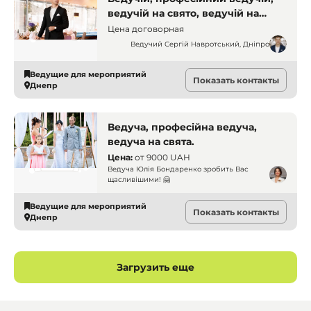
ведучій на свято, ведучій на
корпоратив. Дніпро. Ведучі
Цена договорная
Ведучий Сергій Навротський, Дніпро
Ведущие для мероприятий
Показать контакты
Днепр
Ведуча, професійна ведуча,
ведуча на свята.
Цена:
от
9000 UAH
Ведуча Юлія Бондаренко зробить Вас
щасливішими! 🤗
Ведущие для мероприятий
Показать контакты
Днепр
Загрузить еще