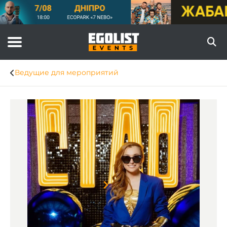
Ведущие для мероприятий
Item
1
of
7