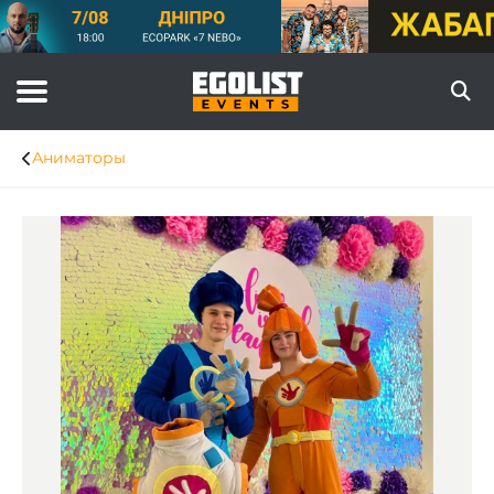
Аниматоры
Item
1
of
8