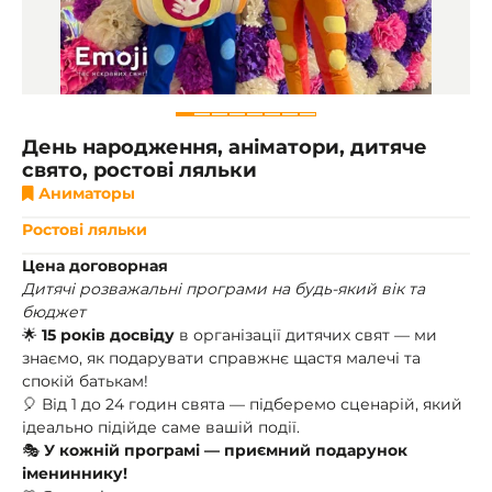
День народження, аніматори, дитяче
свято, ростові ляльки
Аниматоры
Ростові ляльки
Цена договорная
Дитячі розважальні програми на будь-який вік та
бюджет
🌟
15 років досвіду
в організації дитячих свят — ми
знаємо, як подарувати справжнє щастя малечі та
спокій батькам!
🎈 Від 1 до 24 годин свята — підберемо сценарій, який
ідеально підійде саме вашій події.
🎭
У кожній програмі — приємний подарунок
імениннику!