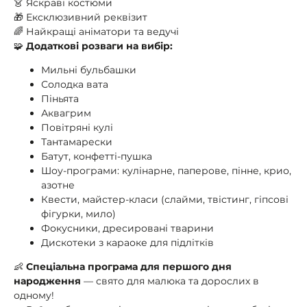
👗 Яскраві костюми
🎁 Ексклюзивний реквізит
🌈 Найкращі аніматори та ведучі
🧩
Додаткові розваги на вибір:
Мильні бульбашки
Солодка вата
Піньята
Аквагрим
Повітряні кулі
Тантамарески
Батут, конфетті-пушка
Шоу-програми: кулінарне, паперове, пінне, крио,
азотне
Квести, майстер-класи (слайми, твістинг, гіпсові
фігурки, мило)
Фокусники, дресировані тварини
Дискотеки з караоке для підлітків
👶
Спеціальна програма для першого дня
народження
— свято для малюка та дорослих в
одному!