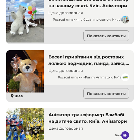
на вашому святі. Київ. Аніматори
Цена договорная
Ростові ляльки на будь-яке свято у Києві
Аниматоры
Показать контакты
Киев
Веселі привітання від ростових
ляльок: ведмедик, панда, зайка,
пес Патрон та інші. Київ.
Цена договорная
Аніматори
Ростові ляльки «Funny Animator», Київ
Аниматоры
Показать контакты
Киев
Аніматор трансформер Бамблбі
на дитяче свято. Київ. Аніматори
Цена договорная
Яна