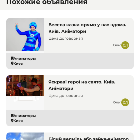
Похожие объявления
Весела казка прямо у вас вдома.
Київ. Аніматори
Цена договорная
Олег
Аниматоры
Киев
Яскраві герої на свято. Київ.
Аніматори
Цена договорная
Олег
Аниматоры
Киев
Білий ведмідь або зайка-аніматор