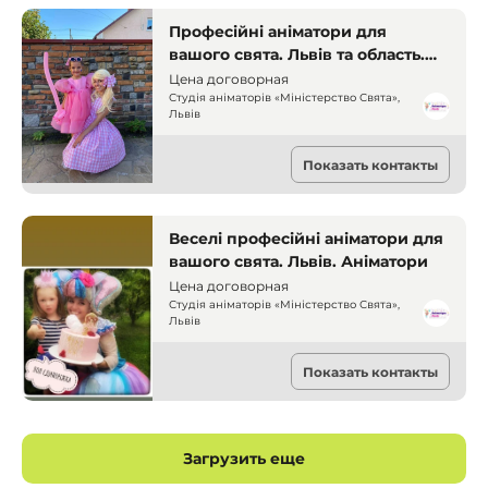
Професійні аніматори для
вашого свята. Львів та область.
Аніматори
Цена договорная
Студія аніматорів «Міністерство Свята»,
Львів
Аниматоры
Показать контакты
Львов
Веселі професійні аніматори для
вашого свята. Львів. Аніматори
Цена договорная
Студія аніматорів «Міністерство Свята»,
Львів
Аниматоры
Показать контакты
Львов
Загрузить еще