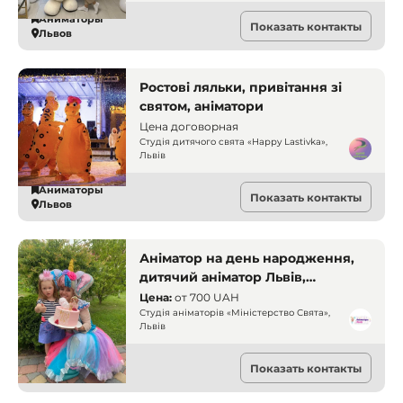
Аниматоры
Показать контакты
Львов
Ростові ляльки, привітання зі
святом, аніматори
Цена договорная
Студія дитячого свята «Happy Lastivka»,
Львів
Аниматоры
Показать контакты
Львов
Аніматор на день народження,
дитячий аніматор Львів,
замовити аніматора, свято для
Цена:
от
700 UAH
дітей, веселі ігри, казкові герої,
Студія аніматорів «Міністерство Свята»,
Львів
аніматори на свято
Аниматоры
Показать контакты
Львов