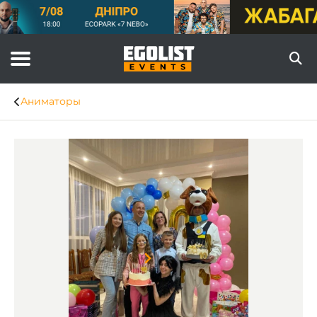
Аниматоры
Item
1
of
7