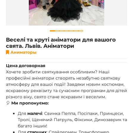
Веселі та круті аніматори для вашого
свята. Львів. Аніматори
Аниматоры
Цена договорная
Хочете зробити святкування особливим? Наші
професійні аніматори створять незабутню святкову
атмосферу для вашої події! Завдяки новим костюмам,
яскравому реквізиту та сучасним програмам для дітей
різного віку, свято стане яскравим і веселим.
🎈
Ми пропонуємо:
Для
малечі
: Свинка Пеппа, Посіпаки, Принцеси,
Тролі, Щенячий Патруль, Фіксики, Динозаврик та
багато інших!
Для
старших
: Спайдермен, Трансформер,