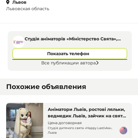
Львов
Львовская область
Студія аніматорів «Міністерство Свята»,
Львів
Показать телефон
Все публикации автора
Похожие объявления
Аніматори Львів, ростові ляльки,
ведмедик Львів, зайчик на свято,
привітання з Днем народження,
Цена договорная
дитячі свята Львів
Студія дитячого свята «Happy Lastivka»,
Львів