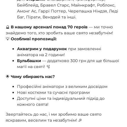
Бейблейд, Бравел Старс, Майнкрафт, Роблокс,
Амонг Ас, Гаррі Поттер, Черепашка Ніндзя, Леді
Баг, Пірати, Венздей та інші.
🔮
В нашому арсеналі понад 70 героїв
— ми точно
знайдемо того, хто зробить ваше свято незабутнім!
💡
Особливі пропозиції:
Аквагрим у подарунок
при замовленні
аніматора на 2 години!
Бульбашки
— додатково 300 грн для ще більшої
магії на святі! 🫧
🌟
Чому обирають нас?
Професійні аніматори з великим досвідом
Нові костюми та сучасні програми
Доступні ціни та індивідуальний підхід до
кожного свята!
Звертайтесь до нас, і ми зробимо ваше свято
яскравим, веселим та незабутнім! 🎉