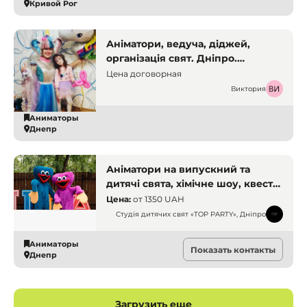
Кривой Рог
Аніматори, ведуча, діджей,
організація свят. Дніпро.
Аніматори
Цена договорная
Виктория
Аниматоры
Днепр
Аніматори на випускний та
дитячі свята, хімічне шоу, квести.
Дніпро. Аніматори
Цена:
от
1350 UAH
Студія дитячих свят «TOP PARTY», Дніпро
Аниматоры
Показать контакты
Днепр
Загрузить еще