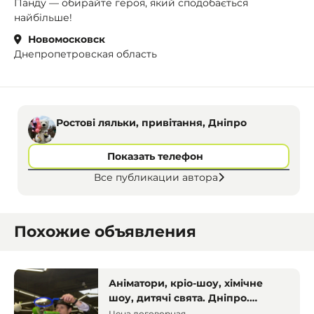
Панду — обирайте героя, який сподобається
найбільше!
Новомосковск
Днепропетровская область
Ростові ляльки, привітання, Дніпро
Показать телефон
Все публикации автора
Похожие объявления
Аніматори, кріо-шоу, хімічне
шоу, дитячі свята. Дніпро.
Аніматори
Цена договорная