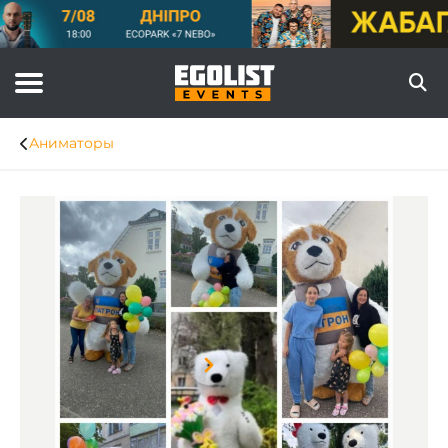
Аниматоры
Item
1
of
8