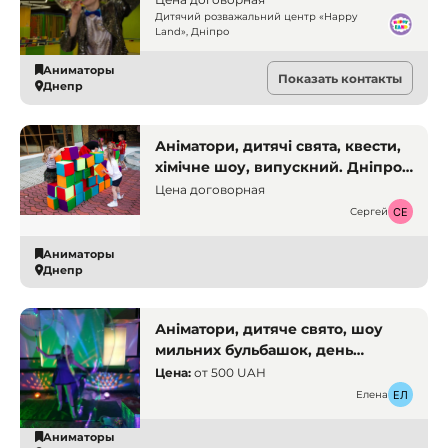
Дитячий розважальний центр «Happy
Land», Дніпро
Аниматоры
Показать контакты
Днепр
Аніматори, дитячі свята, квести,
хімічне шоу, випускний. Дніпро.
Аніматори
Цена договорная
Сергей
Аниматоры
Днепр
Аніматори, дитяче свято, шоу
мильних бульбашок, день
народження. Кривий Ріг
Цена:
от
500 UAH
Елена
Аниматоры