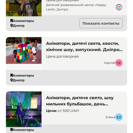
Дитячий розважальний центр «Happy
Land», Дніпро
Аниматоры
Показать контакты
Днепр
Аніматори, дитячі свята, квести,
хімічне шоу, випускний. Дніпро.
Аніматори
Цена договорная
Сергей
Аниматоры
Днепр
Аніматори, дитяче свято, шоу
мильних бульбашок, день
народження. Кривий Ріг
Цена:
от
500 UAH
Елена
Аниматоры