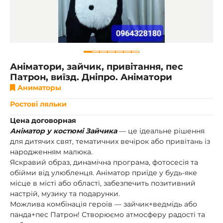
Аніматори, зайчик, привітання, пес
Патрон, виїзд. Дніпро. Аніматори
Аниматоры
Ростові ляльки
Цена договорная
Аніматор у костюмі Зайчика
— це ідеальне рішення
для дитячих свят, тематичних вечірок або привітань із
народженням малюка.
Яскравий образ, динамічна програма, фотосесія та
обійми від улюбленця. Аніматор приїде у будь-яке
місце в місті або області, забезпечить позитивний
настрій, музику та подарунки.
Можлива комбінація героїв — зайчик+ведмідь або
панда+пес Патрон! Створюємо атмосферу радості та