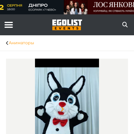
Аниматоры
Item
1
of
7