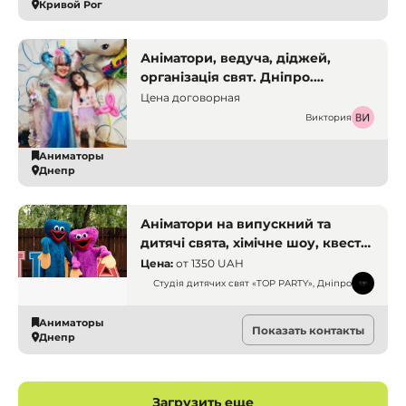
Кривой Рог
Аніматори, ведуча, діджей,
організація свят. Дніпро.
Аніматори
Цена договорная
Виктория
Аниматоры
Днепр
Аніматори на випускний та
дитячі свята, хімічне шоу, квести.
Дніпро. Аніматори
Цена:
от
1350 UAH
Студія дитячих свят «TOP PARTY», Дніпро
Аниматоры
Показать контакты
Днепр
Загрузить еще