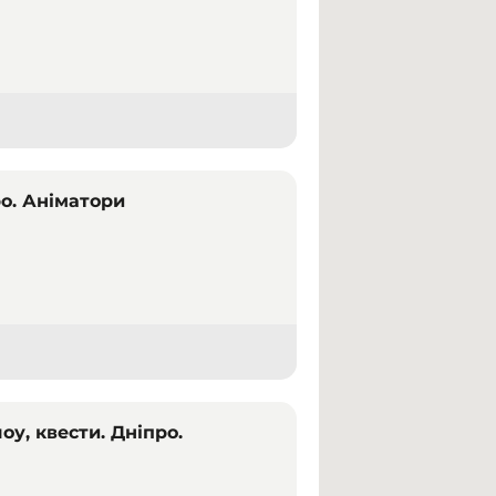
ро. Аніматори
оу, квести. Дніпро.