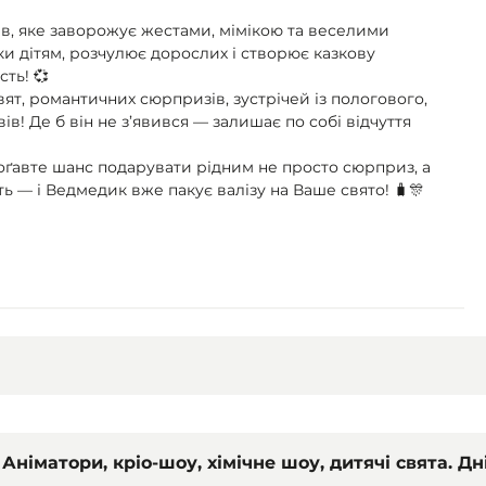
ів, яке заворожує жестами, мімікою та веселими
и дітям, розчулює дорослих і створює казкову
сть! 💞
вят, романтичних сюрпризів, зустрічей із пологового,
ів! Де б він не з’явився — залишає по собі відчуття
оґавте шанс подарувати рідним не просто сюрприз, а
 — і Ведмедик вже пакує валізу на Ваше свято! 🧳🎊
Аніматори, кріо-шоу, хімічне шоу, дитячі свята. Д