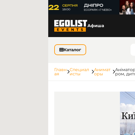
Афиша
Каталог
Главн
Специал
Анимат
Аніматор
ая
исты
оры
ром, дит