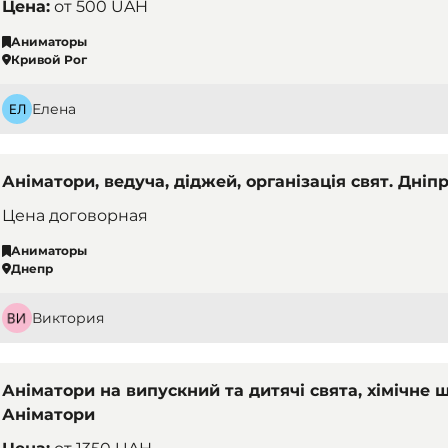
Цена:
от
500 UAH
Аниматоры
Кривой Рог
Елена
Аніматори, ведуча, діджей, організація свят. Дніп
Цена договорная
Аниматоры
Днепр
Виктория
Аніматори на випускний та дитячі свята, хімічне ш
Аніматори