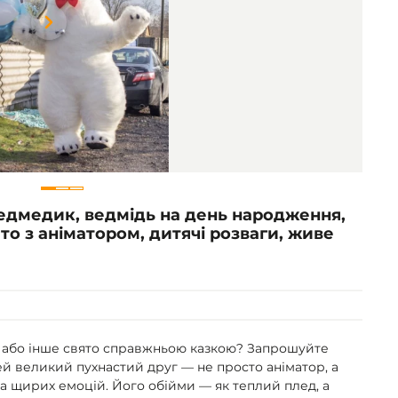
Item
1
of
3
Ведмедик, ведмідь на день народження,
то з аніматором, дитячі розваги, живе
 або інше свято справжньою казкою? Запрошуйте
ей великий пухнастий друг — не просто аніматор, а
та щирих емоцій. Його обійми — як теплий плед, а