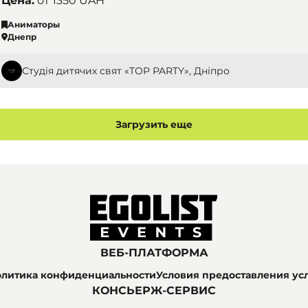
Цена:
от
1350 UAH
Аниматоры
Днепр
Студія дитячих свят «TOP PARTY», Дніпро
Загрузить еще
ВЕБ-ПЛАТФОРМА
литика конфиденциальности
Условия предоставления ус
КОНСЬЕРЖ-СЕРВИС