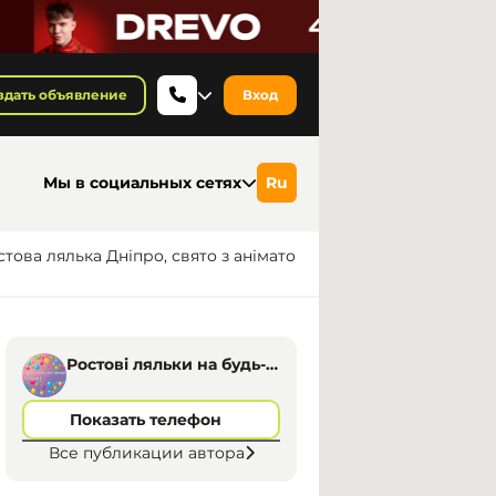
здать объявление
Вход
Мы в социальных сетях
Ru
това лялька Дніпро, свято з анімато
Ростові ляльки на будь-
яке свято, Дніпро
Показать телефон
Все публикации автора