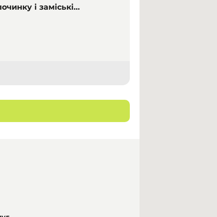
починку і заміські
луг