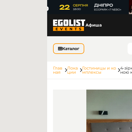
Афиша
Каталог
Глав
Лока
Гостиницы и ко
4-зір
ная
ции
мплексы
ною 