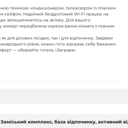
асною технікою: кондиціонером, телевізором із пласким
ним сейфом. Надійний бездротовий Wi-Fi працює на
жди залишатиметесь на зв’язку. Для вашого
 номері передбачена окрема ванна кімната з повним
 як для ділових поїздок, так і для відпочинку. Завдяки
іжнародного рівня, кожен гість відчуває себе бажаним
мфорт — обирайте готель «Заграва».
Заміський комплекс, база відпочинку, активний в