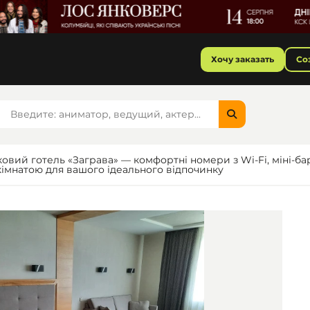
Хочу заказать
Со
ковий готель «Заграва» — комфортні номери з Wi-Fi, міні-б
кімнатою для вашого ідеального відпочинку