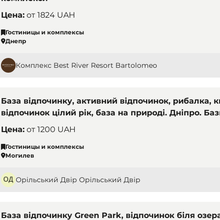
Цена:
от
1824 UAH
Гостиницы и комплексы
Днепр
Комплекс Best River Resort Bartolomeo
База відпочинку, активний відпочинок, рибалка, 
відпочинок цілий рік, база на природі. Дніпро. Баз
комплекси
Цена:
от
1200 UAH
Гостиницы и комплексы
Могилев
Орільський Двір Орільський Двір
База відпочинку Green Park, відпочинок біля озера