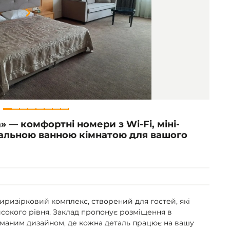
Item
1
of
8
» — комфортні номери з Wi-Fi, міні-
уальною ванною кімнатою для вашого
иризірковий комплекс, створений для гостей, які
исокого рівня. Заклад пропонує розміщення в
уманим дизайном, де кожна деталь працює на вашу