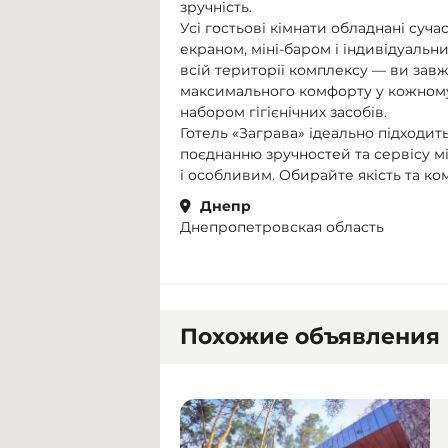
зручність.
Усі гостьові кімнати обладнані суч
екраном, міні-баром і індивідуаль
всій території комплексу — ви зав
максимального комфорту у кожному
набором гігієнічних засобів.
Готель «Заграва» ідеально підходить
поєднанню зручностей та сервісу м
і особливим. Обирайте якість та ко
Днепр
Днепропетровская область
Похожие объявления