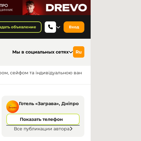
здать объявление
Вход
Мы в социальных сетях
Ru
аром, сейфом та індивідуальною ван
Готель «Заграва», Дніпро
Показать телефон
Все публикации автора