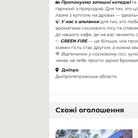
🏡
Пропонуємо затишні котеджі
та
гармонії з природою. Для тих, хто ц
лазня з купіллю на дровах — ідеальн
🍃
У нас є альтанки
для тих, хто лю
ароматами соснового лісу та співом
до нашого кафе, де на вас чекають 
✨
GREEN FIRE
— це більше, ніж прос
кожен гість стає другом, а кожна хв
💚
Відпочинок у сосновому лісі, купі
чекає на тебе просто зараз!
Бронюй с
Дніпро
Дніпропетровська область
Схожі оголошення