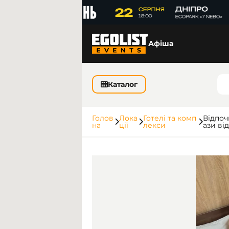
Афіша
Каталог
Голов
Лока
Готелі та комп
Відпоч
на
ції
лекси
ази ві