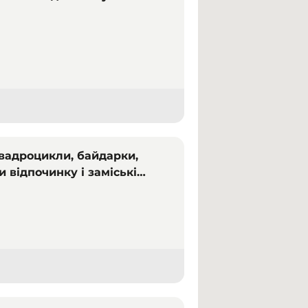
квадроцикли, байдарки,
и відпочинку і заміські