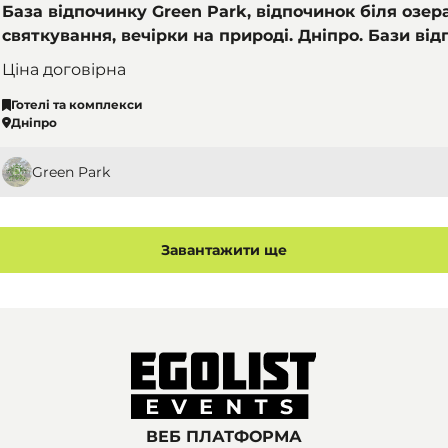
База відпочинку Green Park, відпочинок біля озера
святкування, вечірки на природі. Дніпро. Бази від
комплекси
Ціна договірна
Готелі та комплекси
Дніпро
Green Park
Завантажити ще
ВЕБ ПЛАТФОРМА