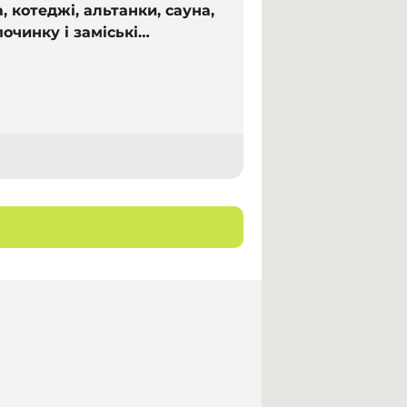
, котеджі, альтанки, сауна,
починку і заміські