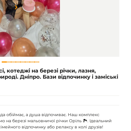
Item
1
of
8
і, котеджі на березі річки, лазня,
ироді. Дніпро. Бази відпочинку і заміські
да обіймає, а душа відпочиває. Наш комплекс
о на березі мальовничої річки Оріль 🏞️. Ідеальний
сімейного відпочинку або релаксу в колі друзів!