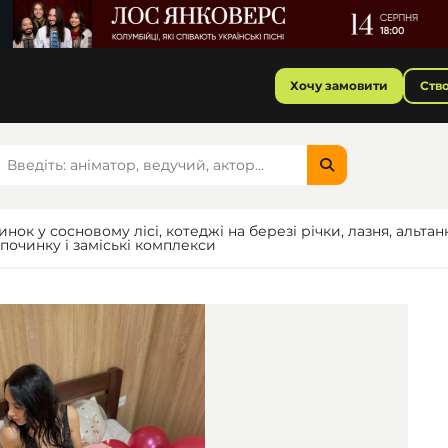
Хочу замовити
Ств
инок у сосновому лісі, котеджі на березі річки, лазня, альтан
дпочинку і заміські комплекси