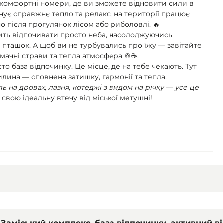
 комфортні номери, де ви зможете відновити сили в
інує справжнє тепло та релакс, на території працює
о після прогулянок лісом або риболовлі. 🔥
бить відпочивати просто неба, насолоджуючись
 пташок. А щоб ви не турбувались про їжу — завітайте
смачні страви та тепла атмосфера 🍲☕.
то база відпочинку. Це місце, де на тебе чекають. Тут
илина — сповнена затишку, гармонії та тепла.
ль на дровах, лазня, котеджі з видом на річку — усе це
вою ідеальну втечу від міської метушні!
Заміський комплекс, база відпочинку, активний в