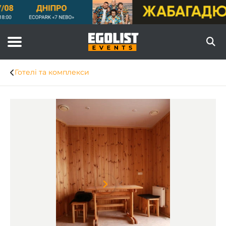
Готелі та комплекси
Item
1
of
7