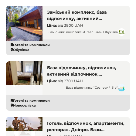
Заміський комплекс, база
відпочинку, активний
відпочинок. Дніпро
Ціна:
від
3800 UAH
Заміський комплекс «Green Fire», Обухівка
Готелі та комплекси
Обухівка
База відпочинку, відпочинок,
активний відпочинок,
відпочинок на природі. Дніпро.
Ціна:
від
2300 UAH
Бази відпочинку і заміські
База відпочинку "Сосновий Бір"
комплекси
Готелі та комплекси
Новоселівка
Готель, відпочинок, апартаменти,
ресторан. Дніпро. Бази