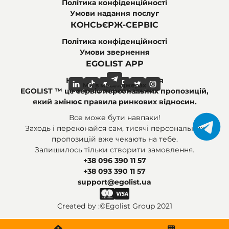
Політика конфіденційності
Умови надання послуг
КОНСЬЄРЖ-СЕРВІС
Політика конфіденційності
Умови звернення
EGOLIST APP
Найпоширеніші питання
Ми в месенджерах
Ми в соціальних мережах
EGOLIST ™ це сервіс персональних пропозицій,
який змінює правила ринкових відносин.
Все може бути навпаки!
Заходь і переконайся сам, тисячі персональних
пропозицій вже чекають на тебе.
Залишилось тільки створити замовлення.
+38 096 390 11 57
+38 093 390 11 57
support@egolist.ua
Created by :
©Egolist Group 2021