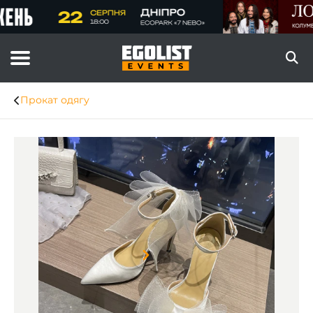
Прокат одягу
Item
1
of
4