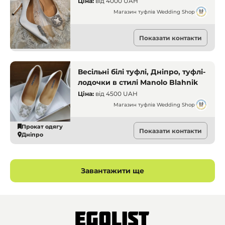
Ціна:
від
4000 UAH
Магазин туфлів Wedding Shop
Прокат одягу
Показати контакти
Дніпро
Весільні білі туфлі, Дніпро, туфлі-
лодочки в стилі Manolo Blahnik
Ціна:
від
4500 UAH
Магазин туфлів Wedding Shop
Прокат одягу
Показати контакти
Дніпро
Завантажити ще