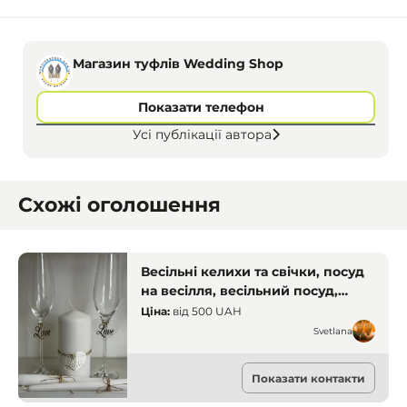
Магазин туфлів Wedding Shop
Показати телефон
Усі публікації автора
Схожі оголошення
Весільні келихи та свічки, посуд
на весілля, весільний посуд,
весільний декор, Кривий Ріг
Ціна:
від
500 UAH
Svetlana
Прокат одягу
Показати контакти
Кривий Ріг