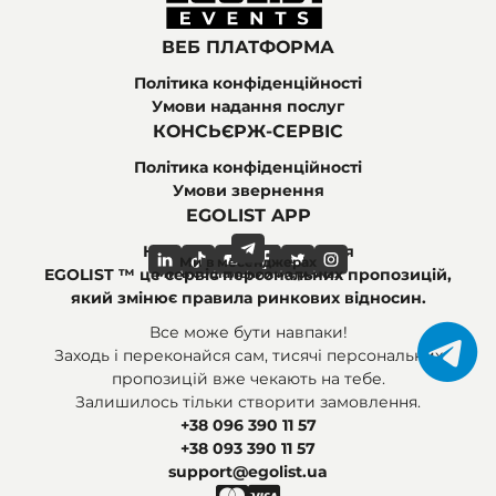
ВЕБ ПЛАТФОРМА
Політика конфіденційності
Умови надання послуг
КОНСЬЄРЖ-СЕРВІС
Політика конфіденційності
Умови звернення
EGOLIST APP
Найпоширеніші питання
Ми в месенджерах
Ми в соціальних мережах
EGOLIST ™ це сервіс персональних пропозицій,
який змінює правила ринкових відносин.
Все може бути навпаки!
Заходь і переконайся сам, тисячі персональних
пропозицій вже чекають на тебе.
Залишилось тільки створити замовлення.
+38 096 390 11 57
+38 093 390 11 57
support@egolist.ua