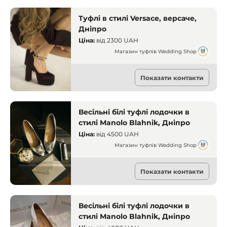
Туфлі в стилі Versace, версаче,
Дніпро
Ціна:
від
2300 UAH
Магазин туфлів Wedding Shop
Прокат одягу
Показати контакти
Дніпро
Весільні білі туфлі лодочки в
стилі Manolo Blahnik, Дніпро
Ціна:
від
4500 UAH
Магазин туфлів Wedding Shop
Прокат одягу
Показати контакти
Дніпро
Весільні білі туфлі лодочки в
стилі Manolo Blahnik, Дніпро