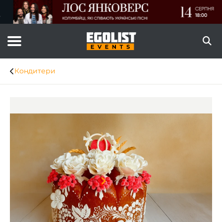
Кондитери
Item
1
of
6