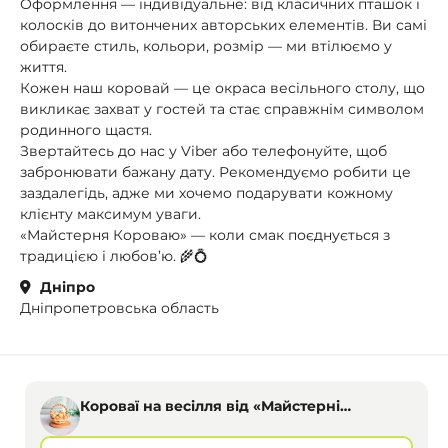
Оформлення — індивідуальне: від класичних пташок і
колосків до витончених авторських елементів. Ви самі
обираєте стиль, кольори, розмір — ми втілюємо у
життя.
Кожен наш коровай — це окраса весільного столу, що
викликає захват у гостей та стає справжнім символом
родинного щастя.
Звертайтесь до нас у Viber або телефонуйте, щоб
забронювати бажану дату. Рекомендуємо робити це
заздалегідь, адже ми хочемо подарувати кожному
клієнту максимум уваги.
«Майстерня Короваю» — коли смак поєднується з
традицією і любов’ю. 🌾💍
Дніпро
Дніпропетровська область
Короваї на весілля від «Майстерні
Короваю», Дніпро