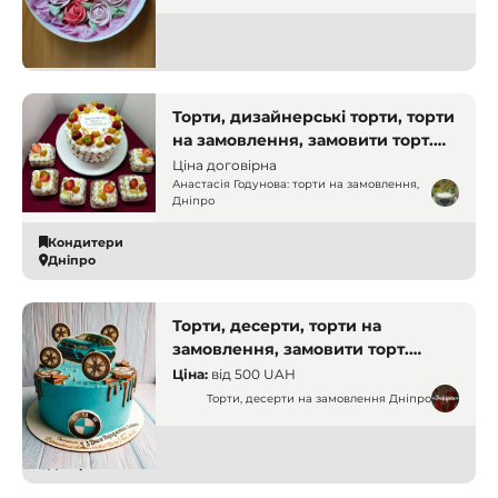
Кондитери
Дніпро
Торти, дизайнерські торти, торти
на замовлення, замовити торт.
Дніпро
Ціна договірна
Анастасія Годунова: торти на замовлення,
Дніпро
Кондитери
Дніпро
Торти, десерти, торти на
замовлення, замовити торт.
Дніпро
Ціна:
від
500 UAH
Торти, десерти на замовлення Дніпро
Кондитери
Дніпро