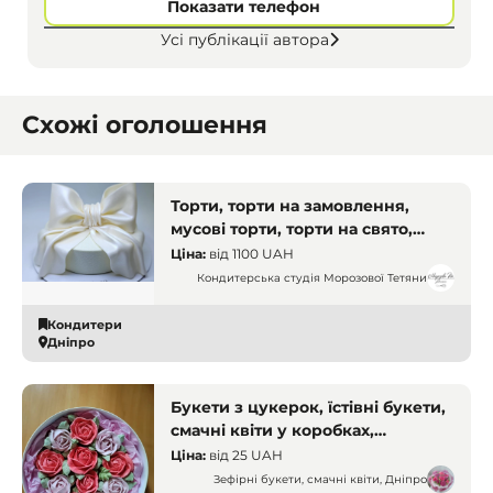
Показати телефон
Усі публікації автора
Схожі оголошення
Торти, торти на замовлення,
мусові торти, торти на свято,
тістечка. Дніпро. Кухарі і
Ціна:
від
1100 UAH
кондитери
Кондитерська студія Морозової Тетяни
Кондитери
Дніпро
Букети з цукерок, їстівні букети,
смачні квіти у коробках,
доставка. Дніпро
Ціна:
від
25 UAH
Зефірні букети, смачні квіти, Дніпро