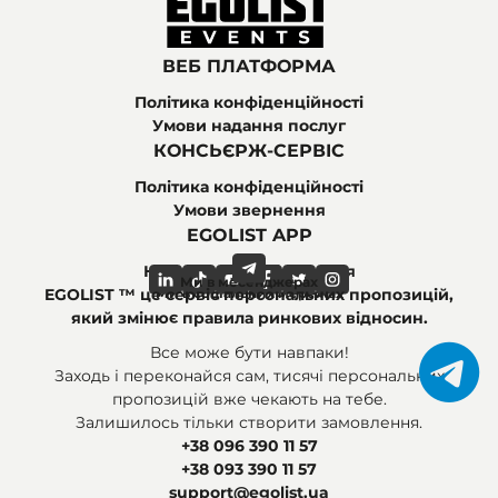
ВЕБ ПЛАТФОРМА
Політика конфіденційності
Умови надання послуг
КОНСЬЄРЖ-СЕРВІС
Політика конфіденційності
Умови звернення
EGOLIST APP
Найпоширеніші питання
Ми в месенджерах
Ми в соціальних мережах
EGOLIST ™ це сервіс персональних пропозицій,
який змінює правила ринкових відносин.
Все може бути навпаки!
Заходь і переконайся сам, тисячі персональних
пропозицій вже чекають на тебе.
Залишилось тільки створити замовлення.
+38 096 390 11 57
+38 093 390 11 57
support@egolist.ua