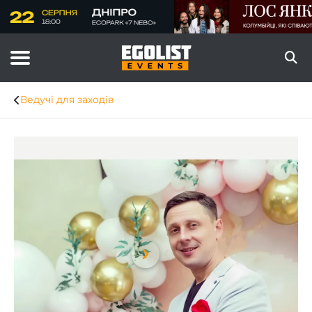
Ведучі для заходів
Item
1
of
8