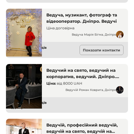
Ведуча, музикант, фотограф та
відеооператор. Дніпро. Ведучі
Ціна договірна
Ведуча Марія Бігма, Дніпро
Ведучі для заходів
Показати контакти
Дніпро
Ведучий на свято, ведучий на
корпоратив, ведучий. Дніпро.
Ведучі
Ціна:
від
8000 UAH
Ведучій Роман Коврига, Дніпро
Ведучі для заходів
Дніпро
Ведучій, професійний ведучій,
ведучій на свято, ведучій на