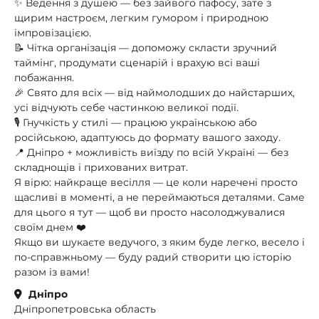
✨ Ведення з душею — без зайвого пафосу, зате з
щирим настроєм, легким гумором і природною
імпровізацією.
📝 Чітка організація — допоможу скласти зручний
таймінг, продумати сценарій і врахую всі ваші
побажання.
🎉 Свято для всіх — від наймолодших до найстарших,
усі відчують себе частинкою великої події.
🎙 Гнучкість у стилі — працюю українською або
російською, адаптуюсь до формату вашого заходу.
📍 Дніпро + можливість виїзду по всій Україні — без
складнощів і прихованих витрат.
Я вірю: найкраще весілля — це коли наречені просто
щасливі в моменті, а не переймаються деталями. Саме
для цього я тут — щоб ви просто насолоджувалися
своїм днем ❤️
Якщо ви шукаєте ведучого, з яким буде легко, весело і
по-справжньому — буду радий створити цю історію
разом із вами!
Дніпро
Дніпропетровська область