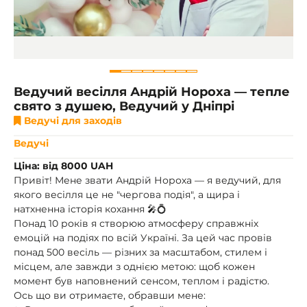
Ведучий весілля Андрій Нороха — тепле
свято з душею, Ведучий у Дніпрі
Ведучі для заходів
Ведучі
Ціна: від 8000 UAH
Привіт! Мене звати Андрій Нороха — я ведучий, для
якого весілля це не "чергова подія", а щира і
натхненна історія кохання 🎤💍
Понад 10 років я створюю атмосферу справжніх
емоцій на подіях по всій Україні. За цей час провів
понад 500 весіль — різних за масштабом, стилем і
місцем, але завжди з однією метою: щоб кожен
момент був наповнений сенсом, теплом і радістю.
Ось що ви отримаєте, обравши мене: