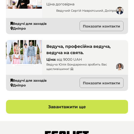
корпоратив. Дніпро. Ведучі
Ціна договірна
Ведучий Сергій Навротський, Дніпро
Ведучі для заходів
Показати контакти
Дніпро
Ведуча, професійна ведуча,
ведуча на свята.
Ціна:
від
9000 UAH
Ведуча Юлія Бондаренко зробить Вас
щасливішими! 🤗
Ведучі для заходів
Показати контакти
Дніпро
Завантажити ще