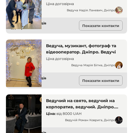
Ціна договірна
Ведуча Надія Ланевич, Дніпро
Ведучі для заходів
Показати контакти
Дніпро
Ведуча, музикант, фотограф та
відеооператор. Дніпро. Ведучі
Ціна договірна
Ведуча Марія Бігма, Дніпро
Ведучі для заходів
Показати контакти
Дніпро
Ведучий на свято, ведучий на
корпоратив, ведучий. Дніпро.
Ведучі
Ціна:
від
8000 UAH
Ведучій Роман Коврига, Дніпро
Ведучі для заходів