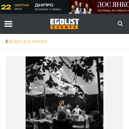
Ведучі для заходів
Item
1
of
8