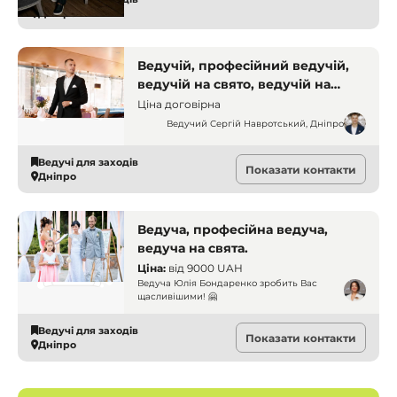
Дніпро
Ведучій, професійний ведучій,
ведучій на свято, ведучій на
корпоратив. Дніпро. Ведучі
Ціна договірна
Ведучий Сергій Навротський, Дніпро
Ведучі для заходів
Показати контакти
Дніпро
Ведуча, професійна ведуча,
ведуча на свята.
Ціна:
від
9000 UAH
Ведуча Юлія Бондаренко зробить Вас
щасливішими! 🤗
Ведучі для заходів
Показати контакти
Дніпро