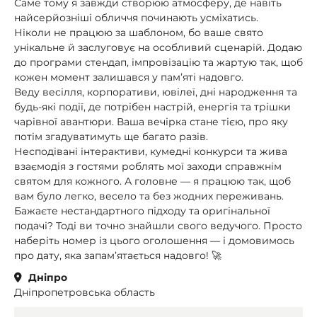
Саме тому я завжди створюю атмосферу, де навіть
найсерйозніші обличчя починають усміхатись.
Ніколи не працюю за шаблоном, бо ваше свято
унікальне й заслуговує на особливий сценарій. Додаю
до програми стендап, імпровізацію та жартую так, щоб
кожен момент залишався у пам’яті надовго.
Веду весілля, корпоративи, ювілеї, дні народження та
будь-які події, де потрібен настрій, енергія та трішки
чарівної авантюри. Ваша вечірка стане тією, про яку
потім згадуватимуть ще багато разів.
Несподівані інтерактиви, кумедні конкурси та жива
взаємодія з гостями роблять мої заходи справжнім
святом для кожного. А головне — я працюю так, щоб
вам було легко, весело та без жодних переживань.
Бажаєте нестандартного підходу та оригінальної
подачі? Тоді ви точно знайшли свого ведучого. Просто
наберіть номер із цього оголошення — і домовимось
про дату, яка запам’ятається надовго! 🚀
Дніпро
Дніпропетровська область