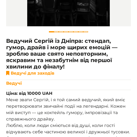
Ведучий Сергій із Дніпра: стендап,
гумор, драйв і море щирих емоцій —
зроблю ваше свято неповторним,
яскравим та незабутнім від першої
хвилини до фіналу!
Ведучі для заходів
Ведучі
Ціна: від 10000 UAH
Мене звати Сергій, і я той самий ведучий, який вміє
перетворювати звичайні події на легендарні. Кожен
мій виступ — це коктейль гумору, імпровізації та
справжнього драйву.
Люблю, коли люди сміються від душі, коли гості
відчувають себе частиною великої і дружньої тусовки.