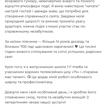
яскравого гумору, невичерпної енергії та тонкого
відчуття атмосфери події. Я вмію майстерно "читати"
настрій гостей і завжди знаю, що потрібно для
створення справжнього свята. Завдяки моїй
природній щирості та вмінню тримати увагу
аудиторії, кожна подія з моєю участю стає по-
справжньому незабутньою.
За моїми плечима — більше 14 років досвіду та
близько 700 пар щасливих наречених! 💖 Це тисячі
годин живого спілкування та сотні успішних, радісних
свят.
Крім того, я є випускником школи 1+1 media та
учасником відомих телевізійних шоу «1%» і «Україна
має талант». 📺 Це додає моїй роботі особливого
шарму та професіоналізму.
Довірте мені свій особливий день, і я зроблю його
сповненим сміху, тепла та незабутніх емоцій! З
нетерпінням чекаю нашої зустрічі!