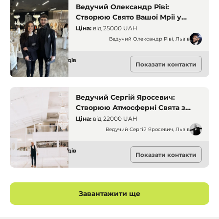
Ведучий Олександр Ріві:
Створюю Свято Вашої Мрії у
Львові
Ціна:
від
25000 UAH
Ведучий Олександр Ріві, Львів
Ведучі для заходів
Показати контакти
Львів
Ведучий Сергій Яросевич:
Створюю Атмосферні Свята з
Особливими Моментами
Ціна:
від
22000 UAH
Ведучий Сергій Яросевич, Львів
Ведучі для заходів
Показати контакти
Львів
Завантажити ще