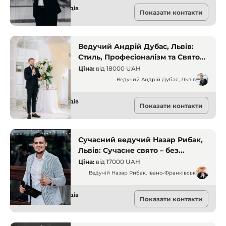
Ведучі для заходів
Показати контакти
Львів
Ведучий Андрій Дубас, Львів:
Стиль, Професіоналізм та Свято
Вашої Мрії – Усе в Одній
Ціна:
від
18000 UAH
Особистості
Ведучий Андрій Дубас, Львів
Ведучі для заходів
Показати контакти
Львів
Сучасний ведучий Назар Рибак,
Львів: Сучасне свято – без
вульгарності, з новими
Ціна:
від
17000 UAH
конкурсами та професійним
Ведучій Назар Рибак, Івано-Франківськ
обладнанням!
Ведучі для заходів
Показати контакти
Львів