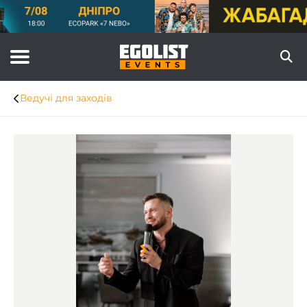
Ведучі для заходів
Item
1
of
8