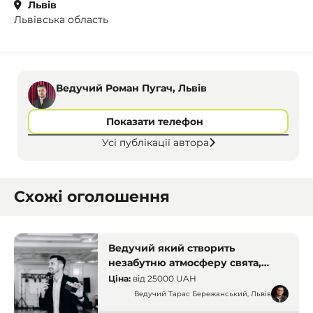
Львів
Львівська область
Ведучий Роман Пугач, Львів
Показати телефон
Усі публікації автора
Схожі оголошення
Ведучий який створить
незабутню атмосферу свята,
Ведучий Тарас Бережанський,
Ціна:
від
25000 UAH
Львів
Ведучий Тарас Бережанський, Львів