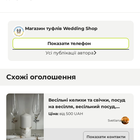
Магазин туфлів Wedding Shop
Показати телефон
Усі публікації автора
Схожі оголошення
Весільні келихи та свічки, посуд
на весілля, весільний посуд,
весільний декор, Кривий Ріг
Ціна:
від
500 UAH
Svetlana
Прокат одягу
Показати контакти
Кривий Ріг