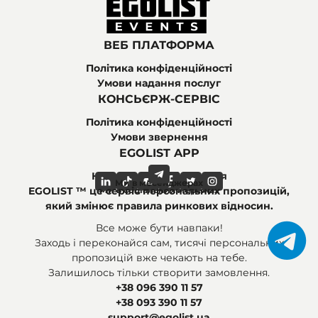
ВЕБ ПЛАТФОРМА
Політика конфіденційності
Умови надання послуг
КОНСЬЄРЖ-СЕРВІС
Політика конфіденційності
Умови звернення
EGOLIST APP
Найпоширеніші питання
Ми в месенджерах
Ми в соціальних мережах
EGOLIST ™ це сервіс персональних пропозицій,
який змінює правила ринкових відносин.
Все може бути навпаки!
Заходь і переконайся сам, тисячі персональних
пропозицій вже чекають на тебе.
Залишилось тільки створити замовлення.
+38 096 390 11 57
+38 093 390 11 57
support@egolist.ua