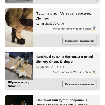
Туфлі в стилі Versace, версаче,
Дніпро
Ціна:
від
2300 UAH
Магазин туфлів Wedding Shop
Прокат одягу
Показати контакти
Дніпро
Весільні туфлі з бантами в стилі
Jimmy Choo, Дніпро
Ціна:
від
2200 UAH
Магазин туфлів Wedding Shop
Прокат одягу
Показати контакти
Дніпро
Весільні білі туфлі лодочки в