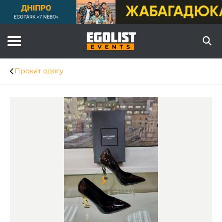
Прокат одягу
Item
1
of
3