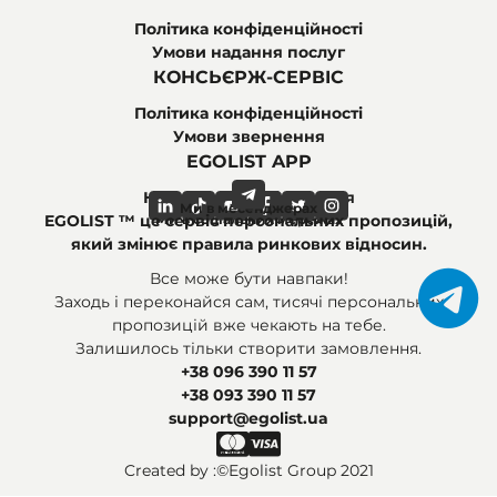
Політика конфіденційності
Умови надання послуг
КОНСЬЄРЖ-СЕРВІС
Політика конфіденційності
Умови звернення
EGOLIST APP
Найпоширеніші питання
Ми в месенджерах
Ми в соціальних мережах
EGOLIST ™ це сервіс персональних пропозицій,
який змінює правила ринкових відносин.
Все може бути навпаки!
Заходь і переконайся сам, тисячі персональних
пропозицій вже чекають на тебе.
Залишилось тільки створити замовлення.
+38 096 390 11 57
+38 093 390 11 57
support@egolist.ua
Created by :
©Egolist Group 2021