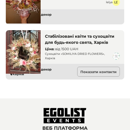
lelya
Оформлення та декор
Харків
Стабілізовані квіти та сухоцвіти
для будь-якого свята, Харків
Ціна:
від
1500 UAH
Сухоцвіти «SOMILIYA DRIED FLOWERS»,
Харків
Оформлення та декор
Показати контакти
Харків
ВЕБ ПЛАТФОРМА