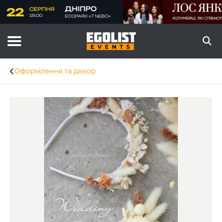
Оформлення та декор
Item
1
of
8